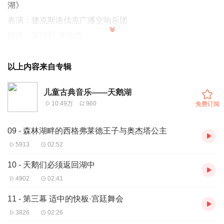
湖》
表演：捷克斯洛伐克广播交响乐团
指挥：安德烈·莱纳德
以上内容来自专辑
儿童古典音乐——天鹅湖
10.49万
960
免费订阅
09 - 森林湖畔的西格弗莱德王子与奥杰塔公主
5913
02:52
10 - 天鹅们必须返回湖中
4902
02:41
11 - 第三幕 适中的快板·宫廷舞会
3826
02:26