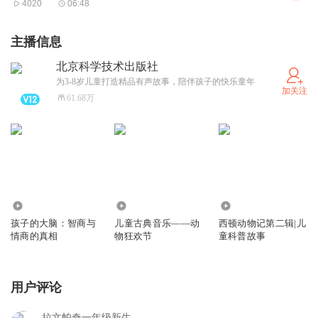
4020
06:48
主播信息
北京科学技术出版社
为3-8岁儿童打造精品有声故事，陪伴孩子的快乐童年
加关注
61.68万
1463
4.46万
353.04万
孩子的大脑：智商与
儿童古典音乐——动
西顿动物记第二辑|儿
情商的真相
物狂欢节
童科普故事
用户评论
拉文帕奇一年级新生