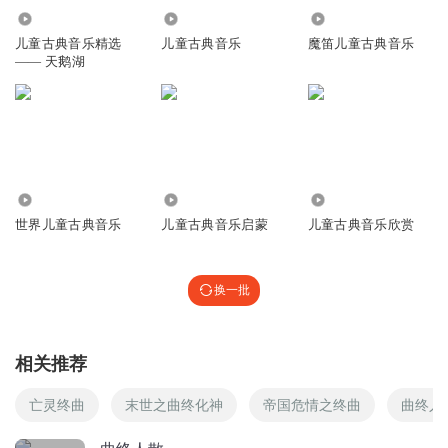
太不全了！
35.42万
6.72万
741
回复
2022-06-04
0
儿童古典音乐精选
儿童古典音乐
魔笛儿童古典音乐
—— 天鹅湖
黄小米2012
回复
2020-02-08
0
1.60万
4264
1484
世界儿童古典音乐
儿童古典音乐启蒙
儿童古典音乐欣赏
换一批
相关推荐
亡灵终曲
末世之曲终化神
帝国危情之终曲
曲终人