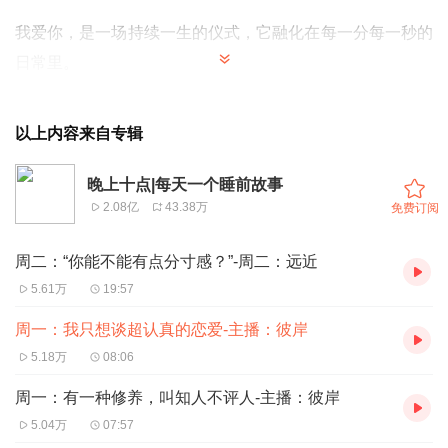
我爱你，是一场持续一生的仪式，它融化在每一分每一秒的
日常里。
今天的晚安曲是木小雅的《
有你的远方
》
以上内容来自专辑
bgm: 最幸福的事，就是在喜欢你的每一天里，被你喜欢
晚上十点|每天一个睡前故事
主播/彼岸
2.08亿
43.38万
免费订阅
文/
末那大叔
周二：“你能不能有点分寸感？”-周二：远近
我是彼岸，晚安。
5.61万
19:57
周一：我只想谈超认真的恋爱-主播：彼岸
5.18万
08:06
周一：有一种修养，叫知人不评人-主播：彼岸
5.04万
07:57