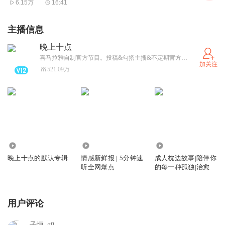
6.15万
16:41
主播信息
晚上十点
喜马拉雅自制官方节目。投稿&勾搭主播&不定期官方福利&收听最新情感内容 ，请添加情感官方（vx）id：xmly522
加关注
521.09万
47.08万
452.53万
11.75万
晚上十点的默认专辑
情感新鲜报 | 5分钟速
成人枕边故事|陪伴你
听全网爆点
的每一种孤独|治愈哄
睡
用户评论
子恒_g0