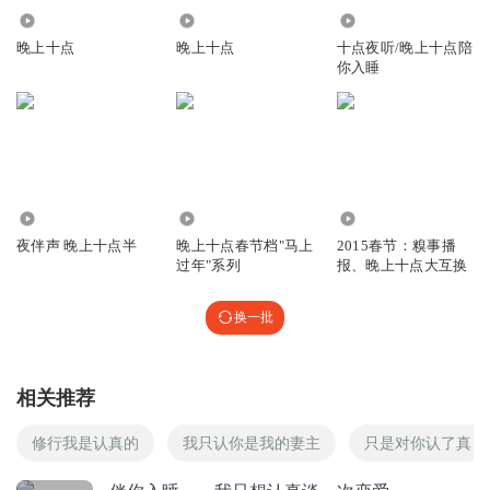
9410
33.47万
240.79万
回复
2020-02-21
0
晚上十点
晚上十点
十点夜听/晚上十点陪
你入睡
细若涟漪_hC
在我想认真时遇到了错的人
回复
2019-11-21
0
1.12万
27.56万
139.37万
夜伴声 晚上十点半
晚上十点春节档"马上
2015春节：糗事播
过年"系列
报、晚上十点大互换
换一批
相关推荐
修行我是认真的
我只认你是我的妻主
只是对你认了真