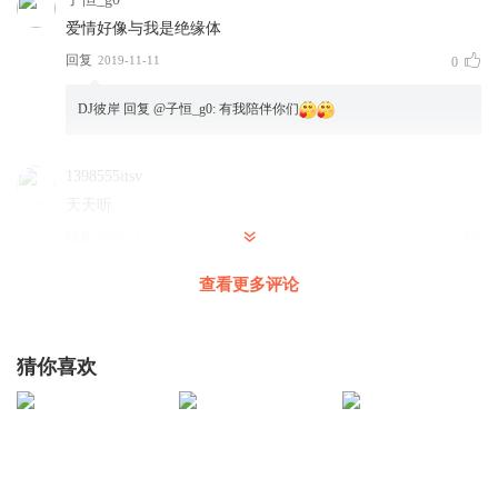
爱情好像与我是绝缘体
回复
2019-11-11
0
DJ彼岸
回复 @
子恒_g0
:
有我陪伴你们
1398555itsv
天天听
回复
2019-11-17
0
查看更多评论
DJ彼岸
回复 @
1398555itsv
:
一直陪伴你
我爱我家_i80
猜你喜欢
超喜欢你的声音很好听
回复
2020-01-06
2
一米之内无异性