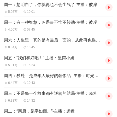
周一：想明白了，你就再也不会生气了-主播：彼岸
5.05万
10:01
周一：有一种智慧，叫遇事不忙不较劲-主播：彼岸
4.50万
07:45
周六：人生里，真的是有最后一面的，从此再也遇不上 主播：小默
8.84万
10:45
周五：“我们和好吧！” 主播：皇甫小娇
5.91万
15:24
周四：独处，是成年人最好的奢侈品--主播：时光煮雨
6.44万
10:43
周三：不是每一个故事都有逆转的结局-主播：晓希
6.33万
14:32
周二：“亲启，见字如面。”-主播：远近