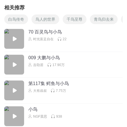
相关推荐
白鸟传奇
鸟人的世界
千鸟至尊
青鸟归去来
70 百灵鸟与小鸟
时光富足自在
22
009 大鹏与小鸟
吉劭居
17.90万
第117集 鳄鱼与小鸟
大有叔叔
7.75万
小鸟
NGF晨思
938