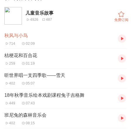
儿童音乐故事
4926
487
免费订阅
秋风与小鸟
714
02:09
桔梗花和百合花
259
01:19
听世界唱一支四季歌——雪天
402
05:07
18年秋季音乐绘本戏剧课程兔子吉格舞
449
07:43
班尼兔的森林音乐会
402
08:15