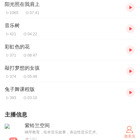
阳光照在我肩上
1065
07:41
音乐树
421
04:22
彩虹色的花
371
08:47
敲打梦想的女孩
374
05:49
兔子舞课程版
393
03:10
主播信息
紫铃兰空间
钢琴教育，绘本音乐故事，表达性音乐艺术。
加关注
5202