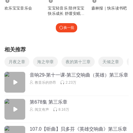
5.89万
1.55万
1807
欢乐宝宝音乐会
宝宝轻音乐 陪伴宝宝
森林报｜快乐读书吧
快乐成长 舒缓安眠放
松催眠音
换一批
相关推荐
月夜之章
海之华章
夜的第十三章
天倾之章
音响29-第十一课-第三交响曲（英雄）第三乐章
教音乐的舒昂
2.23万
第678集 第三乐章
阅文有声
8.16万
107.0【听曲】贝多芬《英雄交响曲》第三乐章