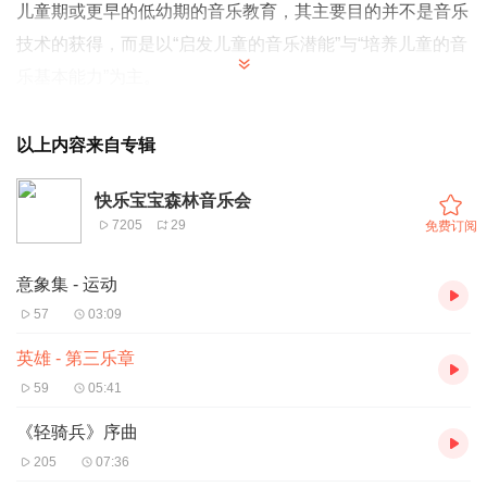
儿童期或更早的低幼期的音乐教育，其主要目的并不是音乐
技术的获得，而是以“启发儿童的音乐潜能”与“培养儿童的音
乐基本能力”为主。
“家庭是一生中最重要的学习场所，家长是子女一生中最重
要的老师。”幼儿期的音乐教育，随时都可以开始，而且最
以上内容来自专辑
好的老师就是父母！最好的场地就是“家”。
快乐宝宝森林音乐会
——郑又慧著《父母是孩子最好的音乐老师——少儿音乐教
7205
29
免费订阅
育指南》
意象集 - 运动
57
03:09
英雄 - 第三乐章
59
05:41
《轻骑兵》序曲
205
07:36