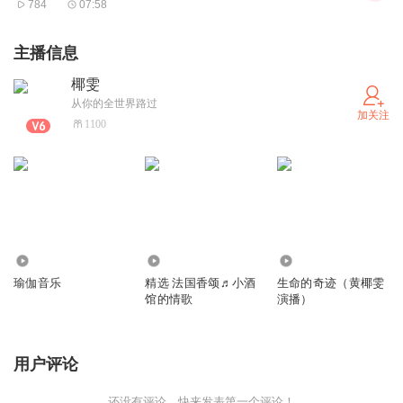
784
07:58
主播信息
椰雯
从你的全世界路过
加关注
1100
1.43万
3.47万
665
瑜伽音乐
精选 法国香颂♬小酒
生命的奇迹（黄椰雯
馆的情歌
演播）
用户评论
还没有评论，快来发表第一个评论！