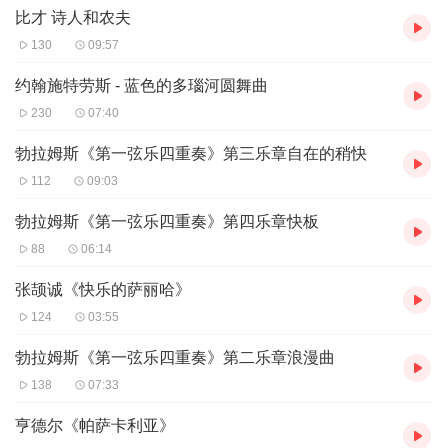
比才 诗人和农夫
130
09:57
约翰施特劳斯 - 蓝色的多瑙河圆舞曲
230
07:40
勃拉姆斯《第一弦乐四重奏》第三乐章自在的稍快
112
09:03
勃拉姆斯《第一弦乐四重奏》第四乐章快板
88
06:14
张颉诚《快乐的萨丽哈》
124
03:55
勃拉姆斯《第一弦乐四重奏》第二乐章浪漫曲
138
07:33
亨德尔《帕萨卡利亚》