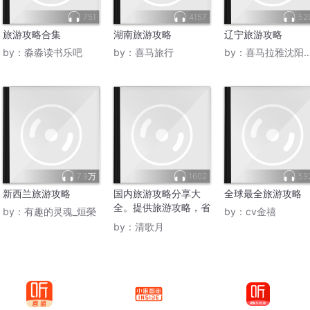
751
4157
52
旅游攻略合集
湖南旅游攻略
辽宁旅游攻略
by：
淼淼读书乐吧
by：
喜马旅行
by：
喜马拉雅沈阳营销中心
7.9万
1602
59
新西兰旅游攻略
国内旅游攻略分享大
全球最全旅游攻略
全。提供旅游攻略，省
by：
有趣的灵魂_烜榮
by：
cv金禧
时省力
by：
清歌月