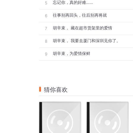
忘记你，真的好难……
5
往事别再回头，往后别再将就
6
胡辛束， 藏在超市货架里的爱情
7
胡辛束， 我要去厦门和深圳见你了。
8
胡辛束，为爱情保鲜
9
猜你喜欢