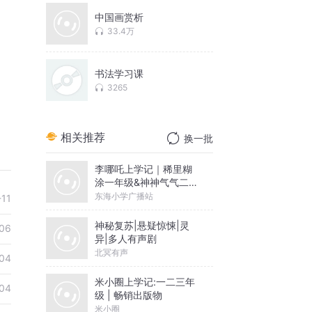
中国画赏析
33.4万
书法学习课
3265
相关推荐
换一批
李哪吒上学记｜稀里糊
涂一年级&神神气气二年
级
东海小学广播站
-11
神秘复苏|悬疑惊悚|灵
06
异|多人有声剧
北冥有声
04
米小圈上学记:一二三年
04
级 | 畅销出版物
米小圈