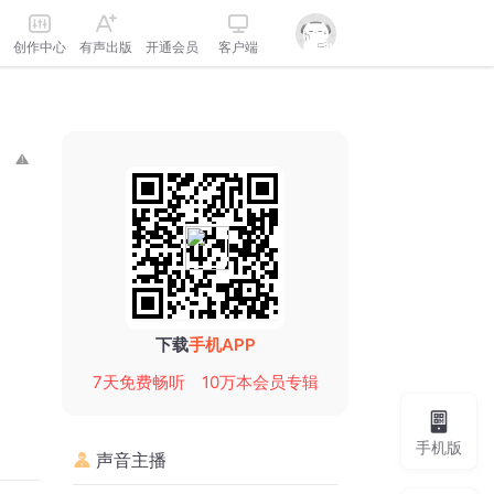
创作中心
有声出版
开通会员
客户端
下载
手机APP
7天免费畅听
10万本会员专辑
手机版
声音主播