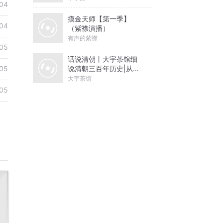
04
摸金天师【第一季】
04
（紫襟演播）
有声的紫襟
05
话说清朝丨大宇茶馆细
说清朝三百年历史|从努
05
尔哈赤到末代皇帝溥仪|
大宇茶馆
康熙雍正乾隆
05