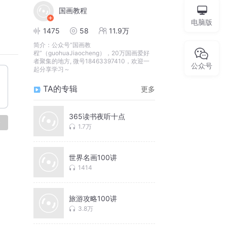
国画教程
电脑版
1475
58
11.9万
简介：
公众号“国画教
程”（guohuaJiaocheng），20万国画爱好
者聚集的地方, 微号18463397410，欢迎一
公众号
起分享学习～
TA的专辑
更多
365读书夜听十点
论
1.7万
世界名画100讲
1414
旅游攻略100讲
3.8万