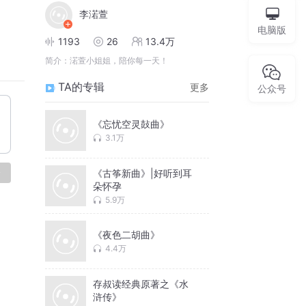
李渃萱
电脑版
1193
26
13.4万
简介：
渃萱小姐姐，陪你每一天！
TA的专辑
更多
公众号
《忘忧空灵鼔曲》
3.1万
论
《古筝新曲》|好听到耳
朵怀孕
5.9万
《夜色二胡曲》
4.4万
存叔读经典原著之《水
浒传》