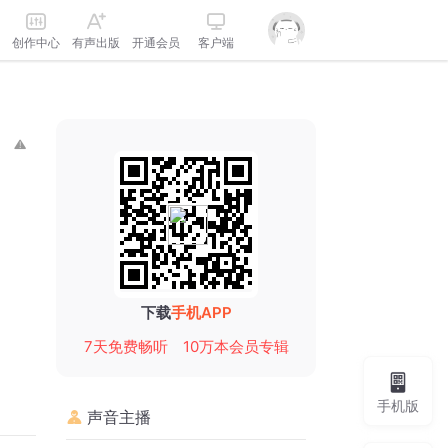
创作中心
有声出版
开通会员
客户端
下载
手机APP
7天免费畅听
10万本会员专辑
手机版
声音主播