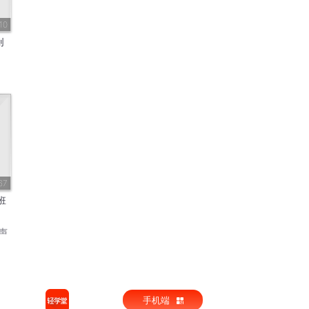
10
创
67
班
声
手机端