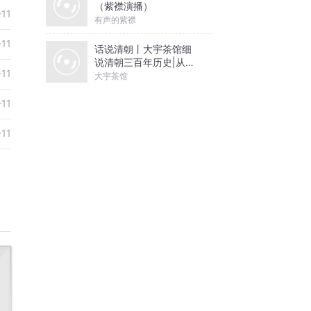
（紫襟演播）
-11
有声的紫襟
-11
话说清朝丨大宇茶馆细
说清朝三百年历史|从努
-11
尔哈赤到末代皇帝溥仪|
大宇茶馆
康熙雍正乾隆
-11
-11