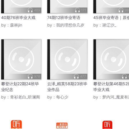
489
171
99
40期76班毕业大戏
74期12班毕业寄语
45班毕业寄语｜原
by：
森林jin
by：
我的理想你几岁
by：
谢辽沙_
978
477
攀登计划22期24班毕
云泽_精英58期23班毕
攀登计划第46期52
业纪念
业作品
毕业大戏
by：
青衫老白_听澜阁
by：
每心少
by：
梦内河_魔麦有