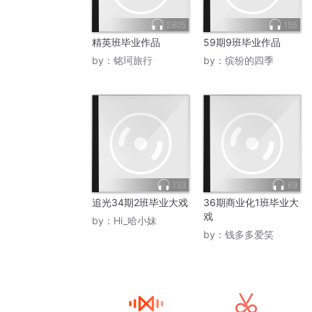
2805
155
精英班毕业作品
59期9班毕业作品
by：
铭珂旅行
by：
缤纷的四季
133
69
追光34期2班毕业大戏
36期商业化1班毕业大
戏
by：
Hi_哈小妹
by：
钱多多爱笑