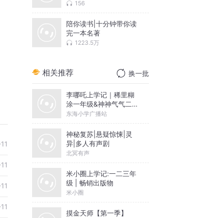
156
陪你读书|十分钟带你读
完一本名著
1223.5万
相关推荐
换一批
李哪吒上学记｜稀里糊
涂一年级&神神气气二年
级
东海小学广播站
神秘复苏|悬疑惊悚|灵
异|多人有声剧
-11
北冥有声
-11
米小圈上学记:一二三年
级 | 畅销出版物
-11
米小圈
-11
摸金天师【第一季】