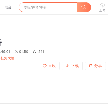
电台
上传
桥
:49:01
01:50
241
-桂河大桥
喜欢
下载
分享