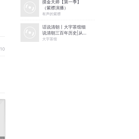
摸金天师【第一季】
（紫襟演播）
有声的紫襟
话说清朝丨大宇茶馆细
说清朝三百年历史|从努
尔哈赤到末代皇帝溥仪|
大宇茶馆
康熙雍正乾隆
-10