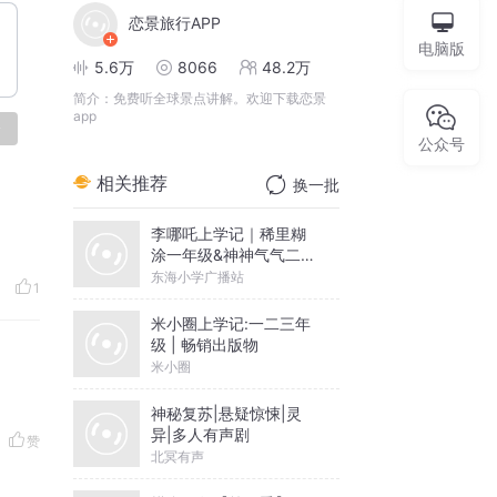
恋景旅行APP
电脑版
5.6万
8066
48.2万
简介：
免费听全球景点讲解。欢迎下载恋景
app
论
公众号
相关推荐
换一批
李哪吒上学记｜稀里糊
涂一年级&神神气气二年
级
东海小学广播站
1
米小圈上学记:一二三年
级 | 畅销出版物
米小圈
神秘复苏|悬疑惊悚|灵
异|多人有声剧
赞
北冥有声