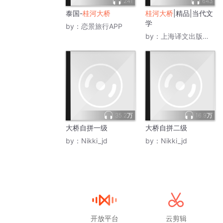
241
643
泰国-
桂河大桥
桂河大桥
|精品|当代文
学
by：
恋景旅行APP
by：
上海译文出版社电子书
35.2万
16.9万
大桥自拼一级
大桥自拼二级
by：
Nikki_jd
by：
Nikki_jd
开放平台
云剪辑