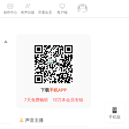
创作中心
有声出版
开通会员
客户端
下载
手机APP
7天免费畅听
10万本会员专辑
手机版
声音主播