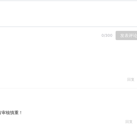
发表评
0
/
300
回复
传审核慎重！
回复