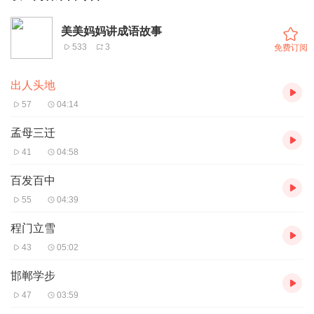
美美妈妈讲成语故事
533
3
免费订阅
出人头地
57
04:14
孟母三迁
41
04:58
百发百中
55
04:39
程门立雪
43
05:02
邯郸学步
47
03:59