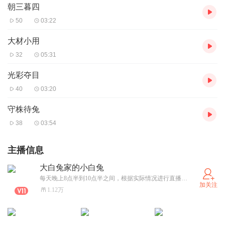
朝三暮四
50
03:22
大材小用
32
05:31
光彩夺目
40
03:20
守株待兔
38
03:54
主播信息
大白兔家的小白兔
每天晚上8点半到10点半之间，根据实际情况进行直播。会读一些自己喜欢的书，欢迎大家一起来分享。
加关注
1.12万