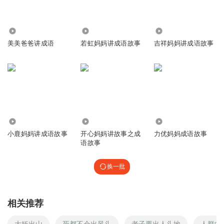
4134
44.82万
8.85万
美美爸爸讲成语
若虹妈妈讲成语故事
吉祥妈妈讲成语故事
1.28万
2456
84.87万
小鹿妈妈讲成语故事
开心妈妈讲故事之成
力优妈妈成语故事
语故事
换一批
相关推荐
大妖出山
死都不会出风头
老子要出人头地
人群中