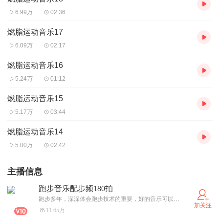
6.99万
02:36
燃脂运动音乐17
6.09万
02:17
燃脂运动音乐16
5.24万
01:12
燃脂运动音乐15
5.17万
03:44
燃脂运动音乐14
5.00万
02:42
主播信息
跑步音乐配步频180拍
跑步多年，深深体会跑步技术的重要，好的音乐可以提升跑步能力，共享一些180拍和190、185、175等跑步运动音乐几个专辑共享。感谢您关注、点赞鼓励，期待您的评价和交流…
加关注
11.65万