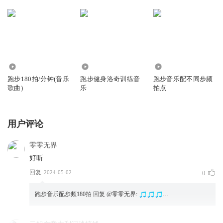
3291.29万
97.70万
73.21万
跑步180拍/分钟(音乐
跑步健身洛奇训练音
跑步音乐配不同步频
歌曲)
乐
拍点
用户评论
零零无界
好听
回复
2024-05-02
0
跑步音乐配步频180拍
回复 @
零零无界
:
…