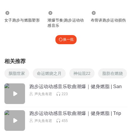
跑着跑着还能睡着了，哈哈
3229
1.24万
8.58万
回复
2022-12-06
1
女子跑步与燃脂塑形
潮爆节奏|跑步运动动
布骨讲跑步运动损伤
感音乐
ji山what山
什么玩意
换一批
回复
2025-04-28
0
武精灵丨Elf
相关推荐
胭脂世家
命运燃烧之月
神仙混22
脂肪在燃烧
回复
2023-01-29
0
跑步运动动感音乐歌曲潮爆｜健身燃脂 | San
心玥潼
声丸鱼有君
223
什么鬼
回复
2023-02-04
0
跑步运动动感音乐歌曲潮爆｜健身燃脂 | Trip
声丸鱼有君
455
你颐哥哥
呵呵