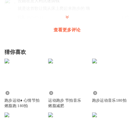
云姐在意大利沉迷搞钱
就是这首歌让我从床上爬起来跑步的 嗨
回复
2023-05-22
1
查看更多评论
跑步音乐配步频180拍
回复 @
云姐在意大利沉迷搞钱
:
噢，闹钟功
能哈
猜你喜欢
圆梦财税Lee
哈哈，很搞笑
回复
2021-10-10
0
跑步音乐配步频180拍
回复 @
圆梦财税Lee
:
40.70万
5898
5.71万
跑步运动♦️ 心情节拍
运动跑步 节拍音乐
跑步运动音乐180拍
mars_mq
燃脂跑 180拍
燃脂减肥
离谱~他唱得“离谱”，我也觉得离谱~哈哈哈哈哈
回复
2022-05-17
2
萧x蒙