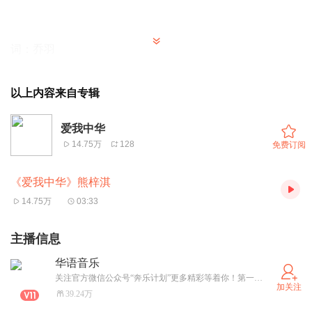
词：乔羽
曲：徐沛东
出品人：唐月明
以上内容来自专辑
制作人：刘斯坦
爱我中华
和声：丁琦矾
14.75万
128
免费订阅
混音：刘斯坦
录音师：洪士诚
《爱我中华》熊梓淇
制作团队：认真工作室
14.75万
03:33
出品/发行：国家音乐产业基地/无限星空音乐集团
主播信息
华语音乐
爱我中华
关注官方微信公众号“奔乐计划”更多精彩等着你！第一时间发布最新最潮的华语流行音乐，不容错过！
加关注
39.24万
爱我中华