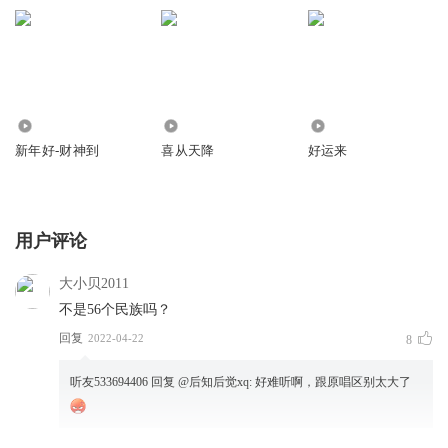
赛罗赛罗赛罗赛罗赛罗赛罗
嘿
3
3
0
五十六个星座五十六支花
新年好-财神到
喜从天降
好运来
五十六族兄弟姐妹是一家
五十六种语言汇成一句话
爱我中华爱我中华爱我中华
用户评论
大小贝2011
不是56个民族吗？
嘿罗嘿罗嘿罗嘿罗嘿罗嘿罗
回复
2022-04-22
8
爱我中华
听友533694406
回复 @
后知后觉xq
:
好难听啊，跟原唱区别太大了
五十六个星座五十六支花