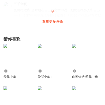
五十六族兄弟姐妹是一家
五千华夏
曼德拉效应 当时她在自己的文章中说，她发现很多人和自己
五十六种语言汇成一句话
一样，记忆中南非总统曼德拉应该上世纪 80 年代就已在监狱
爱我中华爱我中华爱我中华
中死亡，但现实是直至 2010 年时其仍然在世（其后在 2013
查看更多评论
年逝世）。对于这个集体记错的现象，她认为：「不是巧
合，背后可能涉及一些特殊组织操控时空和记忆的阴谋论，
或者与平行宇宙有关」。之后，「曼德拉效应」很快在玄学
猜你喜欢
爱我中华
中确立了牢固的地位并获得了众多拥趸。以至于很多人都会
健儿奋起步伐
用这个词来解释他们遭遇的群体性，记忆错乱
爱我中华
回复
2021-04-02
3
建设我们的国家
爱我中华
听友231940934
回复 @
五千华夏
:
😍😍😍😍😍😍😍😍
1.31万
6312
1.07万
中华雄姿英发
爱我中华
爱我中华！
山河锦绣 爱我中华
爱我中华
1879741gtny
五十六族兄弟姐妹
运用了比喻的修辞手法
五十六种语言汇成一句话
回复
2022-01-23
4
爱我中华