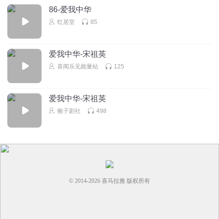
爱我中华爱我中华爱我中华
86-爱我中华
听友346525132
红居堂
85
不是56个民族吗？后面对的。
回复
2026-05-04
2
嘿罗嘿罗嘿罗嘿罗嘿罗嘿罗
爱我中华-宋祖英
听友346525132
回复 @
听友346525132
:
我爱
喜闻乐见能量站
125
爱我中华
听友346525132
爱我中华-宋祖英
100分一
猴子剧社
498
五十六个星座五十六支花
回复
2026-05-04
1
五十六族兄弟姐妹是一家
听友346525132
回复 @
听友346525132
:
100分
五十六种语言汇成一句话
爱我中华爱我中华爱我中华
听友284716170
© 2014-
2026
喜马拉雅 版权所有
篡改歌词，本来56个民族，该歌曲非唱成56个星座。企图弱
化我们民族凝聚力，呼吁大家在点击…更多，拉到最下面，
爱我中华
找到举报选项
健儿奋起步伐
回复
2026-04-17