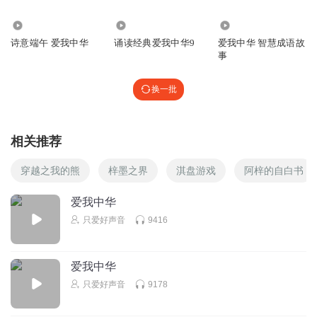
听友135104044
好像没有56个星座
4.69万
5785
4456
诗意端午 爱我中华
诵读经典爱我中华9
爱我中华 智慧成语故
回复
2021-05-06
4
五十六个星座五十六支花
事
五十六族兄弟姐妹是一家
努努侗听
换一批
五十六种语言汇成一句话
不是这个普🤬🤬🤬
爱我中华爱我中华爱我中华
回复
2023-09-23
3
相关推荐
小学习强国
穿越之我的熊
梓墨之界
淇盘游戏
阿梓的自白书
好听
嘿罗嘿罗嘿罗嘿罗嘿罗嘿罗
回复
2022-09-02
3
爱我中华
爱我中华
只爱好声音
9416
甘露寺蜜璃最可爱
对啊不是五十个民族吗？
回复
2024-03-27
2
爱我中华
五十六个星座五十六支花
只爱好声音
9178
五十六族兄弟姐妹是一家
砂仁朱心
回复 @
甘露寺蜜璃最可爱
:
是56个民族，好吧。
五十六种语言汇成一句话