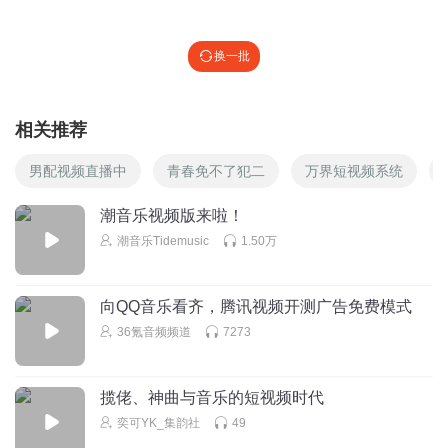
换一批
相关推荐
男配视频直播中
青春免不了犯二
万界短视频系统
潮音乐视频版来啦！
潮音乐Tidemusic
1.50万
向QQ音乐看齐，腾讯视频开测广告免费模式
36氪音频频道
7273
揽佬、神曲与音乐的短视频时代
奕可YK_集韵社
49