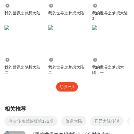
52.77万
2.62万
14.51万
我的世界之梦想大陆
我的世界之梦想大陆
我的世界之梦想大陆
有声的天墨
3
感觉好好补补
回复
2019-11-20
63
超袖动了毅心
回复 @
有声的天墨
:
昆图楼里M8度快
883
62.29万
3.64万
吃了靓仔牛逼糖的人
我的世界之梦想大陆
我的世界之梦想大陆
我的世界之梦想大
9102
太未来了！
二
二
陆，一
回复
2019-11-20
49
换一批
王八龙龙
回复 @
吃了靓仔牛逼糖的人
:
你说啥呢？没事找事！
相关推荐
聂小无
猜猜他是谁？
今古传奇武侠版第172期
修道大陆
开元大陆传说
回复
2020-09-16
39