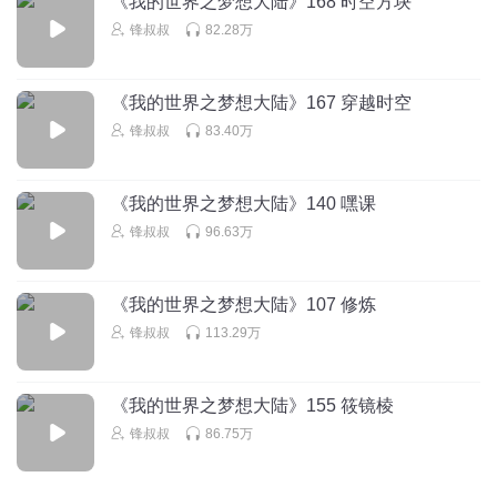
《我的世界之梦想大陆》168 时空方块
锋叔叔
82.28万
SeverusSnape_1960
回复 @
聂小无
:
亲爱的，世界上根本没有505。
鱿鱼游戏尼哦
《我的世界之梦想大陆》167 穿越时空
锋叔叔
83.40万
回复
2021-12-01
34
《我的世界之梦想大陆》140 嘿课
喵喵猫_cl
锋叔叔
96.63万
迷你也很好好
回复
2021-01-09
33
《我的世界之梦想大陆》107 修炼
锋叔叔
113.29万
水龙王子
回复 @
喵喵猫_cl
:
不要给
newgjf
《我的世界之梦想大陆》155 筱镜棱
赶过去工作好好的好的迈阿密李嘎嘎嘎发个'哭哭哭ii是是是$
锋叔叔
86.75万
回复
2021-02-10
3