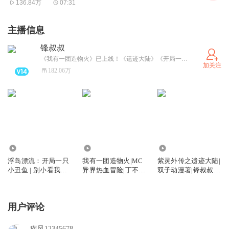
136.84万
07:31
主播信息
锋叔叔
《我有一团造物火》已上线！《遗迹大陆》《开局一只小丑鱼》更新中。武灵帝国/星空物语/紫灵大陆/海洋求生/魔法卡牌/综漫物语/吴有用等经典专辑必须要打卡哦！更多精彩故事，请关注并搜索“锋叔叔”。
加关注
182.06万
90.47万
1.09万
578.76万
浮岛漂流：开局一只
我有一团造物火|MC
紫灵外传之遗迹大陆|
小丑鱼 | 别小看我的
异界热血冒险|丁不凡
双子动漫著|锋叔叔演
鱼
系列
播
用户评论
疾风12345678