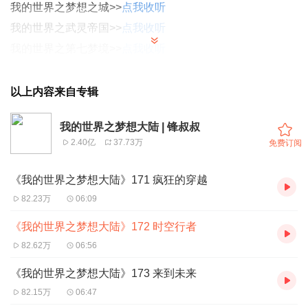
我的世界之梦想之城>>
点我收听
我的世界之武灵帝国>>
点我收听
我的世界之第七梦境>>
点我收听
我的世界之星空物语·魔武大陆
上（更新中）
>>
点我收听
我的世界之星空物语·魔武大陆中（待播）>>
点我收听
以上内容来自专辑
安徽科学技术出版社出版“我的世界”系列
我的世界之梦想大陆 | 锋叔叔
我的世界史蒂夫冒险第一辑>>
点我收听
2.40亿
37.73万
免费订阅
我的世界史蒂夫冒险第二辑>>
点我收听
《我的世界之梦想大陆》171 疯狂的穿越
82.23万
06:09
《我的世界之梦想大陆》是一部写给中小学生阅读的奇幻故
事，它用一种类似于荒野生存的模式开启挑战自然与罪恶之
《我的世界之梦想大陆》172 时空行者
旅，最终为了人类的和平，用爱与正义的力量，与末地神龙
82.62万
06:56
展开对决。它带给我们的是一种团结、友情、善良和正义的
《我的世界之梦想大陆》173 来到未来
力量。
82.15万
06:47