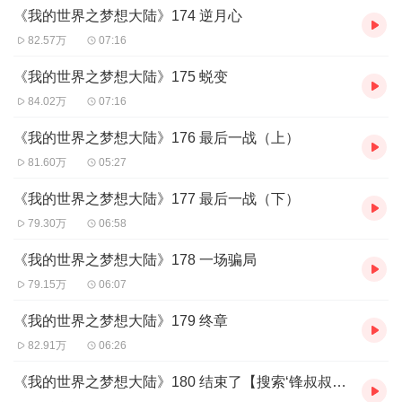
《我的世界之梦想大陆》174 逆月心
这是一部我的世界小小说，出自13岁的小作家晓皇，由锋叔
82.57万
07:16
叔播讲。
《我的世界之梦想大陆》175 蜕变
“我在哪？这是哪？” “孩子，这里是我的世界。” “我的世界？
84.02万
07:16
那是哪里？” “哪里是所有人的信仰！” 今生无悔入MC，来生
《我的世界之梦想大陆》176 最后一战（上）
愿做方块人！ No regrets in this life into MC,the next life is
81.60万
05:27
willing to be a dimond！
《我的世界之梦想大陆》177 最后一战（下）
主播锋叔叔的橱窗中已添加《我的世界史蒂夫冒险系列》第
79.30万
06:58
一、二辑两套书籍，喜欢的线下阅读的小伙伴可以来此购买
《我的世界之梦想大陆》178 一场骗局
哦！
79.15万
06:07
>>>点击进入主播橱窗购买专辑实体书<<<
《我的世界之梦想大陆》179 终章
82.91万
06:26
《我的世界之梦想大陆》180 结束了【搜索‘锋叔叔’ 更多精彩故事等你哦】