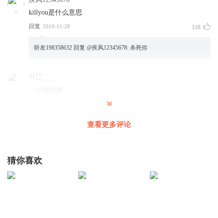
killyou是什么意思
回复
2019-11-20
118
听友198358632
回复 @
疾风12345678
:
杀死你
廾匚___
一起坐沙发
回复
2019-11-20
84
查看更多评论
王八龙龙
回复 @
廾匚___
:
坐个屁！
闲鱼舟
猜你喜欢
为什么末影人不怕水
回复
2020-06-23
75
1350719cyxa
回复 @
闲鱼舟
:
末影人不怕水，那他是不是无敌了？