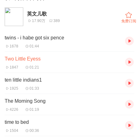
英文儿歌
17.90万
389
免费订阅
twins - i habe got six pence
1678
01:44
Two Little Eyess
1847
01:21
ten little indians1
1925
01:33
The Morning Song
4226
01:19
time to bed
1504
00:36