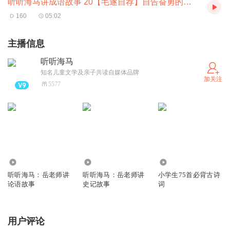
听听海马讲成语故事 20【毛遂自荐】自告奋勇的魄力
160
05:02
主播信息
听听海马
知名儿童文学及亲子共读自媒体品牌
加关注
5577
11.64万
2.61万
25.69万
听听海马：岳老师讲
听听海马：岳老师讲
小学生75首必背古诗
论语故事
史记故事
词
用户评论