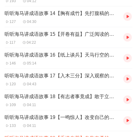
193
04:12
一二三年级小学生（6-8周岁）；想为孩子解读成语的家长
听听海马讲成语故事 14【胸有成竹】先打腹稿的本领
和老师。
127
04:30
【你将获得】
听听海马讲成语故事 15【开卷有益】广泛阅读的习惯
117
04:22
学习态度的启迪，如：不耻下问、专心致志
听听海马讲成语故事 16【纸上谈兵】天马行空的忌讳
自律刻苦的品质，如：悬梁刺股、凿壁偷光
146
05:14
习得技巧的智慧，如：庖丁解牛、熟能生巧
处世为人的品德，如：程门立雪、一字之师
听听海马讲成语故事 17【入木三分】深入观察的习惯
120
04:43
自我反省的意识，如：闭门思过、负荆请罪
……听着成语故事，获取20种成长经验。
听听海马讲成语故事 18【有志者事竟成】敢于立志的态度
109
04:11
毛遂自荐——自告奋勇的魄力
听听海马讲成语故事 19【一鸣惊人】改变自己的勇气
【思维导图】
133
04:11