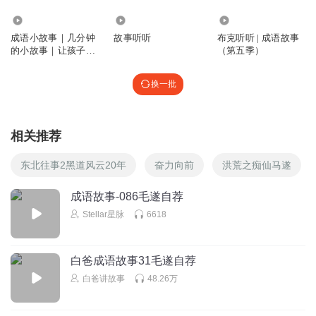
1334
5.58万
1470
成语小故事｜几分钟
故事听听
布克听听 | 成语故事
的小故事｜让孩子听
（第五季）
听
换一批
相关推荐
东北往事2黑道风云20年
奋力向前
洪荒之痴仙马遂
成语故事-086毛遂自荐
Stellar星脉
6618
白爸成语故事31毛遂自荐
白爸讲故事
48.26万