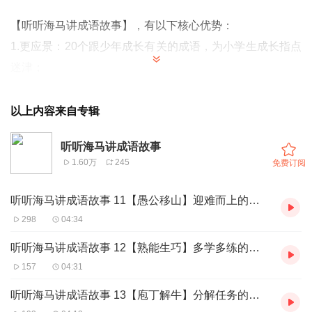
【听听海马讲成语故事】，有以下核心优势：
1.更应景：20个跟少年成长有关的成语，为小学生成长指点
迷津；
2.更好听：生动讲述《史记》《论语》等名著中的成语故
事；
以上内容来自专辑
3.更启迪：从成语，延伸至历史、诗词等范畴，启迪孩子的
听听海马讲成语故事
大语文兴趣；
1.60万
245
免费订阅
4.更实用：一个成语，就是一个故事，一个故事，就是一个
成长经验。
听听海马讲成语故事 11【愚公移山】迎难而上的魄力
298
04:34
【订阅福利】
听听海马讲成语故事 12【熟能生巧】多学多练的习惯
课程订阅成功后可获取成语故事原版文稿，联系：伴读君
157
04:31
JTKJ-QY获取
听听海马讲成语故事 13【庖丁解牛】分解任务的方法
【适合谁听】