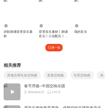
12.89万
11.24万
87
诗歌朗诵背景音乐素
背景音乐素材丨朗诵
我的音乐
材
音乐丨小说配乐丨场
景音
换一批
相关推荐
灵魂乐师生命交响曲
变身交响曲
生死交响曲
未来
春节序曲--中国交响乐团
Belinda古月
3.41万
用音乐奏响春节序曲，成都交响乐团新春音乐