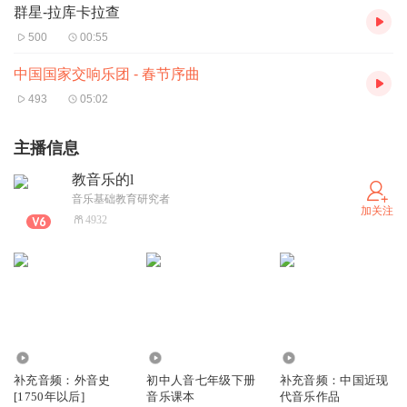
群星-拉库卡拉查
500
00:55
中国国家交响乐团 - 春节序曲
493
05:02
主播信息
教音乐的l
音乐基础教育研究者
加关注
4932
7029
2.75万
1.04万
补充音频：外音史
初中人音七年级下册
补充音频：中国近现
[1750年以后]
音乐课本
代音乐作品