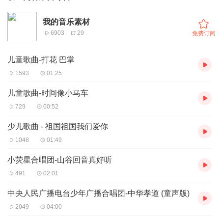
我的音乐素材
6903
29
免费订阅
儿童歌曲-打花 巴掌
1593
01:25
儿童歌曲-时间像小马车
729
00:52
少儿歌曲 - 祖国祖国我们爱你
1048
01:49
小荧星合唱团-山谷回音真好听
491
02:01
中央人民广播电台少年广播合唱团-中华孝道 (童声版)
2049
04:00