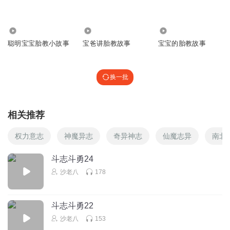
听友224095553
😁😁🤪
154.49万
27.86万
375
聪明宝宝胎教小故事
宝爸讲胎教故事
宝宝的胎教故事
回复
2021-08-22
0
听友196870782
换一批
👧🏅🥇🎖🎷🎺🎸🎻🥁🎼🎹🎻🎧🎤🎙🎸🎺🎷🏆🏆🏆
回复
2020-02-12
0
相关推荐
权力意志
神魔异志
奇异神志
仙魔志异
南北
斗志斗勇24
沙老八
178
斗志斗勇22
沙老八
153