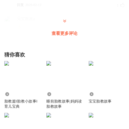
回复
2020-02-12
1
元宝崽崽a
查看更多评论
回复
2025-09-09
0
听友420394650
猜你喜欢
？。，
回复
2024-05-23
0
MDSaberC
哪里还可以听小米姐姐呀
回复
6028
1.70万
492.15万
2021-11-29
0
胎教篇‖胎教小故事‖
睡前胎教故事|妈妈读
宝宝胎教故事
育儿宝典
胎教故事
听友224095553
😁😁🤪
回复
2021-08-22
0