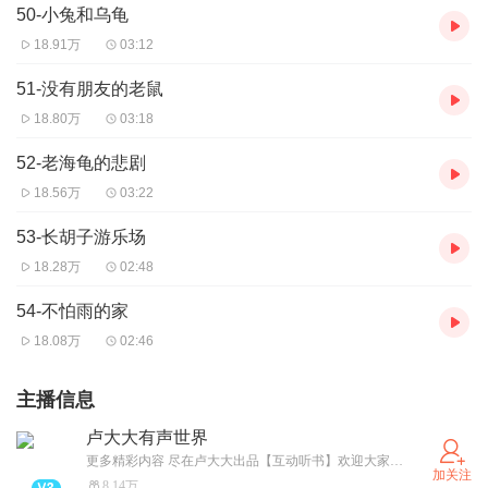
50-小兔和乌龟
18.91万
03:12
51-没有朋友的老鼠
18.80万
03:18
52-老海龟的悲剧
18.56万
03:22
53-长胡子游乐场
18.28万
02:48
54-不怕雨的家
18.08万
02:46
主播信息
卢大大有声世界
更多精彩内容 尽在卢大大出品【互动听书】欢迎大家搜索加入微信公众号【卢大大出品】爱上阅读 完美表达
加关注
8.14万