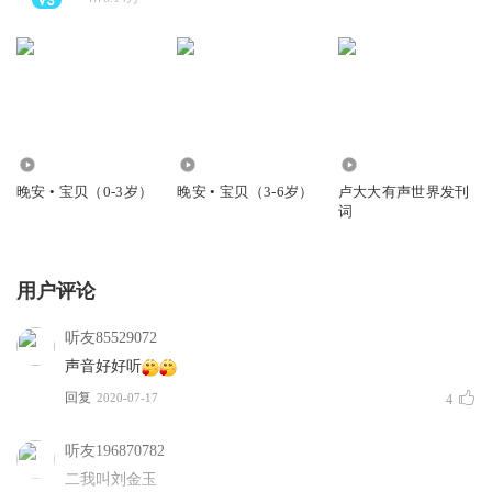
211.46万
531.82万
234
晚安 • 宝贝（0-3岁）
晚安 • 宝贝（3-6岁）
卢大大有声世界发刊
词
用户评论
听友85529072
声音好好听
回复
2020-07-17
4
听友196870782
二我叫刘金玉