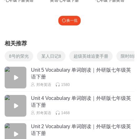
七年级下册英语
英语七年级下册
七年级下册英语
1
听友239483218
换一批
回复
2020-06-22
1
相关推荐
Alone安泽
好厉害
8号的荣光
某人日记8
超级英雄追妻手册
限时8块
回复
2020-04-18
1
Unit 5 Vocabulary 单词朗读｜外研版七年级英
语下册
听友225300660
邦奇英语
1580
超喜欢
回复
2020-03-18
1
Unit 4 Vocabulary 单词朗读｜外研版七年级英
语下册
邦奇英语
1468
Unit 2 Vocabulary 单词朗读｜外研版七年级英
语下册