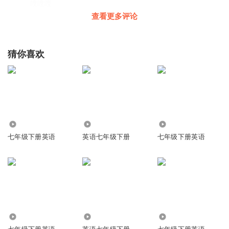
嘎嘎嘎
查看更多评论
回复
2020-05-13
2
龏鵞
猜你喜欢
好
回复
2020-03-17
2
风纪委员33娘
我这有原版音频点我头像
回复
4413
7150
53.96万
2020-06-08
1
七年级下册英语
英语七年级下册
七年级下册英语
徐州老好人
good😂
回复
2020-07-19
1
听友205099165
不会说说
2668
5.69万
5716
回复
2020-06-21