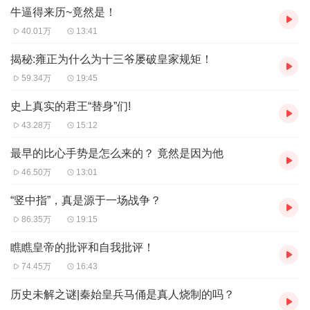
牛逼得来历~竟然是！
40.01万
13:41
揭秘:雍正为什么为十三爷屡破皇家规矩！
59.34万
19:45
史上真实的君王“替身”们!
43.28万
15:12
最早的比心手势是怎么来的？ 竟然是因为他
46.50万
13:01
“竖中指”，真是源于一场战争？
86.35万
19:15
瞧瞧皇帝的批评和自我批评！
74.45万
16:43
历史未解之谜|秦始皇兵马俑是真人烧制的吗？