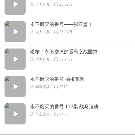
大力丸加油哒！
大力丸儿
25.09万
回复
2019-11-27
5
永不磨灭的番号——强汉篇！
梓炀大少
回复 @
我直接裂开
:
讲的是历史还是小说呢 历史上他们三
大力丸儿
35.84万
个根本没有结拜 希望能还原真正的历史 三英战吕布也是小说情节
稷安80
硬核！永不磨灭的番号之战国篇
大力哥，说历史挺幽默的！
大力丸儿
57.74万
回复
2019-12-09
5
永不磨灭的番号 拍摄花絮
华音剧场
8812
永不磨灭的番号 112集 战马追魂
华音剧场
9466