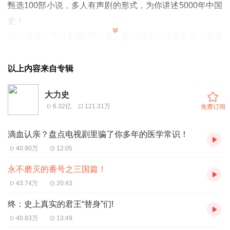
甄选100部小说，多人有声剧的形式，为你讲述5000年中国
史！
我们创建了节目专属VIP社群，群内我会与大家互动，发送
各种与节目相关的福利等等：
1、大力史粉丝专属社群，大力丸儿陪你聊历史
以上内容来自专辑
2、社群定制专属节目，有趣又有料
大力史
3、成为管理员送999元小雅AI音箱等奖品
6.32亿
121.31万
免费订阅
4、助手微信： dalishi202 dalishi303 dalishi404
滴血认亲？盘点电视剧里骗了你多年的医学常识！
40.90万
12:05
永不磨灭的番号之三国篇！
43.74万
20:43
终：史上真实的君王“替身”们!
40.83万
13:49