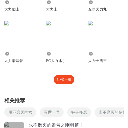
半生酸 醋墨过了糖相伴 生酸已尽余甘甜 人生苦忆徒增憾 笑
4.94万
2151
4588
看红尘似云烟
大力如山
大力士
五味大力丸
回复
2020-08-20
15
asiancat
应该学下逻辑思维。罗胖经常放些付费内容，勾人。效果可
以
回复
2019-11-27
10
5.67万
1.18万
4192
大力磨耳音
FC大力水手
大力士熊王
西兰卡普l
加油，大力哥
换一批
回复
2019-11-28
8
秀大叔_
相关推荐
翻山越岭如履平地，正式我等无当飞军！
回复
2021-07-14
2
用不磨灭的六
灭世一号
好事多磨
永不磨灭的信仰
我直接裂开
永不磨灭的番号之刚明篇！