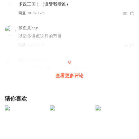
多说三国！（谁赞我赞谁）
回复
2019-11-28
101
梦鱼儿hny
以后多讲点这样的节目
回复
2019-11-27
35
听友201255933
从来没超过1个赞
〈谁赞我我赞谁）
查看更多评论
回复
2020-08-05
24
MClinlin
猜你喜欢
大力老师更新好快啊
辛苦了
回复
2019-11-27
23
心静则安_IE
错把陈醋当成墨 写进半生纸上酸 更怕醋墨两相掺 半生苦涩