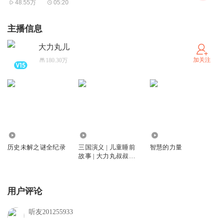
48.55万
05:20
主播信息
大力丸儿
加关注
180.30万
4.00亿
46.39万
184.01万
历史未解之谜全纪录
三国演义 | 儿童睡前
智慧的力量
故事 | 大力丸叔叔演
播
用户评论
听友201255933