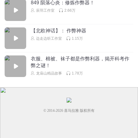
849 陨落心炎：修炼作弊器！
辰羽工作室
2.66万
【北欧神话】： 作弊神器
边走边听工作室
1.15万
衣服、棉被、袜子都是作弊利器，揭开科考作
弊之谜！
龙庙山精品故事
1.78万
© 2014-
2026
喜马拉雅 版权所有