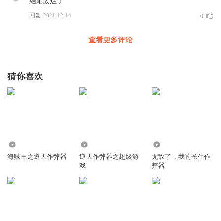
结尾太烂了
回复
2021-12-14
0
查看更多评论
猜你喜欢
2440
1.32万
75.85万
海贼王之逆天作弊器
逆天作弊器之超级游
无敌了，我的长生作
戏
弊器