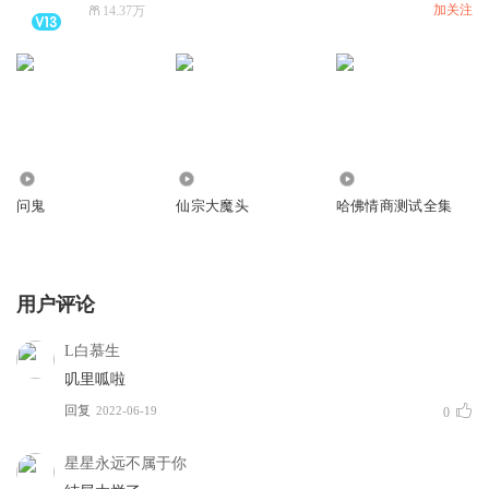
加关注
14.37万
1548
9.71万
1466
问鬼
仙宗大魔头
哈佛情商测试全集
用户评论
L白慕生
叽里呱啦
回复
2022-06-19
0
星星永远不属于你