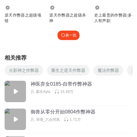
5.27万
25.56万
5369
逆天作弊器之超级项
逆天作弊器之超级杀
史上最贵的作弊器|多
链
神
人有声剧
换一批
相关推荐
火影神之作弊器
重生之逆天作弊器
魔法作弊器
无
神医弃女0185-自带作弊神器
暮玖Ayla
15.39万
御兽从零分开始0804作弊神器
泽瑾_六合同风
1.71万