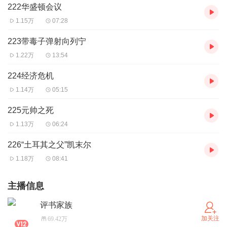
222华盛顿会议
1.15万
07:28
223带毒子弹射向列宁
1.22万
13:54
224经济危机
1.14万
05:15
225元帅之死
1.13万
06:24
226“土耳其之父”凯末尔
1.18万
08:41
主播信息
评书家族
加关注
69.42万