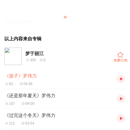
作曲：罗伟力
作词：罗伟力
以上内容来自专辑
鼓手：赵牧阳
梦于丽江
356
0
免费订阅
演唱：罗伟力
《孩子》罗伟力
82
04:36
啦啦啦啦
《还是那年夏天》罗伟力
107
04:05
种子在发芽
《过完这个冬天》罗伟力
112
03:54
啦啦啦啦