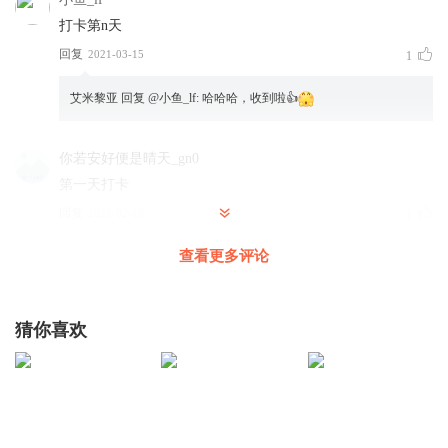
打卡第n天
回复
2021-03-15
1
艾米黎亚
回复 @
小鱼_lf
:
哈哈哈，收到啦👍
你若安好便是晴天_gn0
第一天打卡
回复
2021-02-18
1
查看更多评论
艾米黎亚
回复 @
你若安好便是晴天_gn0
:
收到啦👍
背完3500英语158
猜你喜欢
坚持✊
回复
2020-12-12
2
艾米黎亚
回复 @
背完3500英语158
:
优秀👍 加油💪