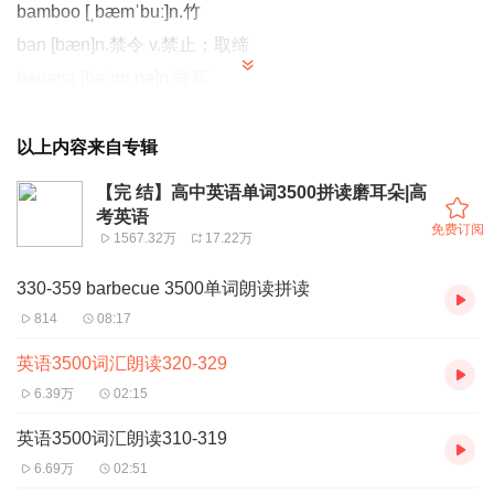
bamboo [ˌbæmˈbuː]n.竹
ban [bæn]n.禁令 v.禁止；取缔
banana [bəˈnɑːnə]n.香蕉
band [bænd]n.乐队，带，波段
bandage [ˈbændɪdʒ]n.绷带
以上内容来自专辑
bank [bæŋk]n.（河海湖的）岸
【完 结】高中英语单词3500拼读磨耳朵|高
bank [bæŋk]n.银行
考英语
免费订阅
1567.32万
17.22万
bar [bɑː(r)]n.条，（长方）块，棒，横木，栏杆
bar [bɑː(r)]n.酒吧，买酒柜台
330-359 barbecue 3500单词朗读拼读
814
08:17
英语3500词汇朗读320-329
6.39万
02:15
英语3500词汇朗读310-319
6.69万
02:51