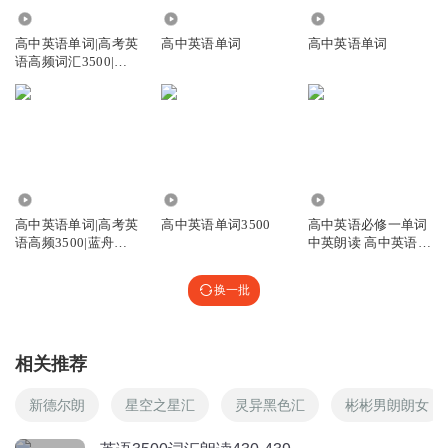
17.04万
2180
8.44万
星星是人间理想
高中英语单词|高考英
高中英语单词
高中英语单词
很棒
语高频词汇3500|蓝
舟高中英语词汇
回复
2020-03-13
1
艾米黎亚
回复 @
星星是人间理想
:
赞👍
黎小胖
2.62万
349.59万
8.28万
厉害，有用的
高中英语单词|高考英
高中英语单词3500
高中英语必修一单词
语高频3500|蓝舟高
中英朗读 高中英语必
回复
2020-05-19
1
中英语词汇跟读
修二单词
艾米黎亚
回复 @
黎小胖
:
换一批
听友229364668
相关推荐
帮帮的
回复
2020-04-05
1
新德尔朗
星空之星汇
灵异黑色汇
彬彬男朗朗女
艾米黎亚
回复 @
听友229364668
: