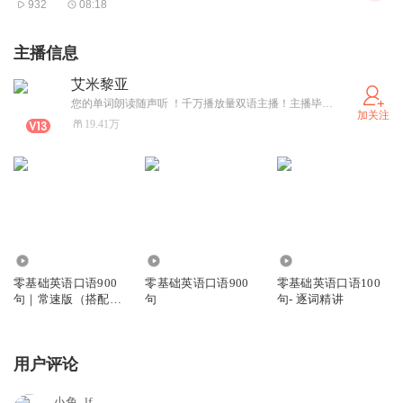
932
08:18
主播信息
艾米黎亚
您的单词朗读随声听 ！千万播放量双语主播！主播毕业于世界排名前30的悉尼大学， 持有TESOL国际英语教师资格证书, 雅思阅读满分9分, 听力8.5分 , 口语7.5分的高分。用心为您中英文朗读单词，用声音陪伴您，温暖您， 让您的英语学习不孤单！欢迎您加入我的XiMi团，加入XiMi团后，您可以畅听主播的所有单条付费声音哦！
加关注
19.41万
14.45万
13.04万
71.15万
零基础英语口语900
零基础英语口语900
零基础英语口语100
句｜常速版（搭配原
句
句- 逐词精讲
有慢速版）
用户评论
小鱼_lf