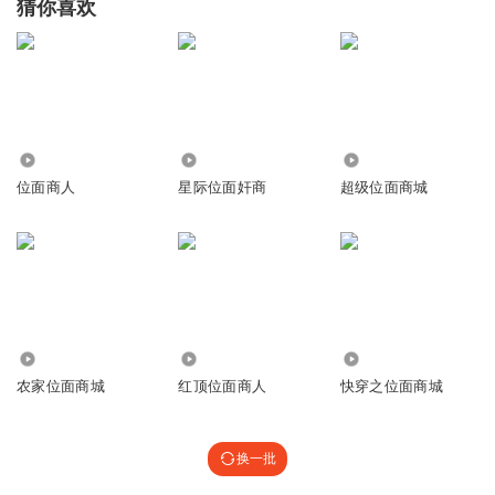
猜你喜欢
355.30万
2.01万
40.74万
位面商人
星际位面奸商
超级位面商城
28.03万
5554
45.40万
农家位面商城
红顶位面商人
快穿之位面商城
换一批