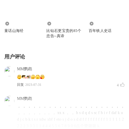
171
250
1202
童话山海经
比钻石更宝贵的85个
百年铁人史话
忠告--真谛
用户评论
MM鹦鹉
回复
2023-07-31
4
MM鹦鹉
， ， ， ， ， ， ， ， ， ， ， ， ， ， ， ， ， ， ， ， ，
， ， ， ， ， ，， ， xx x ， ， h s d q d s sc f h i r f daf k u
d j c b k t s r xdw xbf f eto s j d o s d d f f f f f f f f f 1 1 1 1 1 2
2 2 2 3 3 3 1 1 4 4 4 5 5 6 7 8 9 0 0点个赞谢谢 k