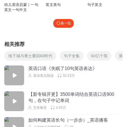
幼儿英语启蒙｜一句
英文美句
句子英文
英文一句中文
换一批
相关推荐
地下城与勇士重回60时代
句子全集
60亿个我
第九
英语口语《失眠了10句英语表达》
英语美文朗读
32.23万
【新专辑开更】3500单词结合英语口语900
句，在句子中记单词
艾米黎亚
4.55万
如何构建英语长句（一步步）_英语播客