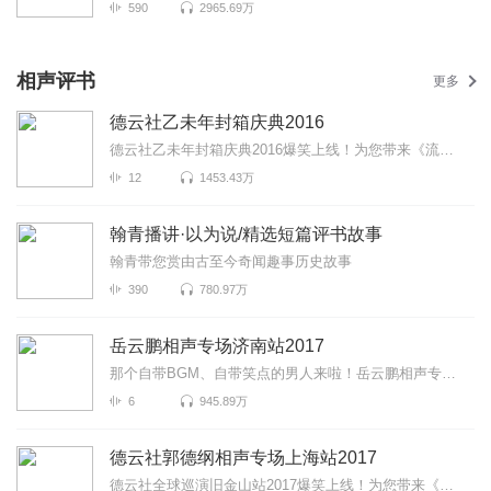
590
2965.69万
相声评书
更多
德云社乙未年封箱庆典2016
德云社乙未年封箱庆典2016爆笑上线！为您带来《流金岁月》《唱大戏》《师徒父子》等高能相声！各种爆笑...
12
1453.43万
翰青播讲·以为说/精选短篇评书故事
翰青带您赏由古至今奇闻趣事历史故事
390
780.97万
岳云鹏相声专场济南站2017
那个自带BGM、自带笑点的男人来啦！岳云鹏相声专场济南站2017爆笑来袭！更有《学歌曲》《学聋哑》《写对...
6
945.89万
德云社郭德纲相声专场上海站2017
德云社全球巡演旧金山站2017爆笑上线！为您带来《说学逗胖》《恭喜发财》《郭大文豪》等高能相声！各种...