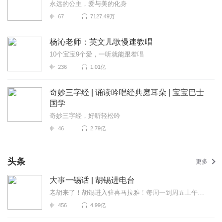
永远的公主，爱与美的化身
67
7127.49万
杨沁老师：英文儿歌慢速教唱
10个宝宝9个爱，一听就能跟着唱
236
1.01亿
奇妙三字经 | 诵读吟唱经典磨耳朵 | 宝宝巴士
国学
奇妙三字经，好听轻松吟
46
2.79亿
头条
更多
大事一锡话 | 胡锡进电台
老胡来了！胡锡进入驻喜马拉雅！每周一到周五上午喜马拉雅独家呈现，胡锡进为全网听众拨开重重迷雾，听...
456
4.99亿