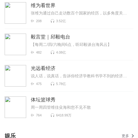
维为看世界
张维为通过自己走访数百个国家的经历，以多角度关注世界政局变化，跟进社会热门话题，见微知著的分析国...
208
3.52亿
毅言堂｜邱毅电台
【每周二/四/六晚间6点，听邱毅谈台海风云】
482
4.08亿
光远看经济
说人话，说真话，告诉你经济学教科书学不到的经济真相
475
5.78亿
体坛篮球秀
周一周四管维佳殳海和您不见不散
764
6418.99万
娱乐
更多