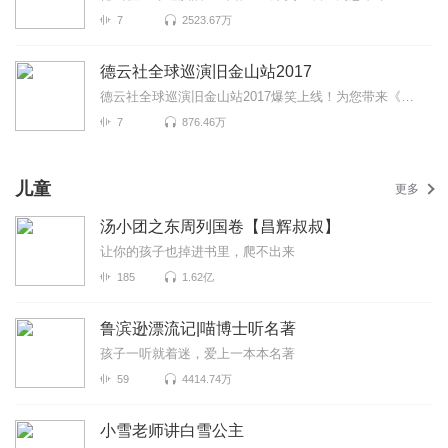
7
2523.67万
德云社全球巡演旧金山站2017
德云社全球巡演旧金山站2017爆笑上线！为您带来《童年故事》《富贵有余》《爱情传奇》等高能相声！各种...
7
876.46万
儿童
更多
汤小团之东周列国卷【昌辉叔叔】
让你的孩子也掉进书里，爬不出来
185
1.62亿
鲁滨逊漂流记|喵博士听名著
孩子一听就着迷，爱上一本本名著
59
4414.74万
小雪老师讲白雪公主