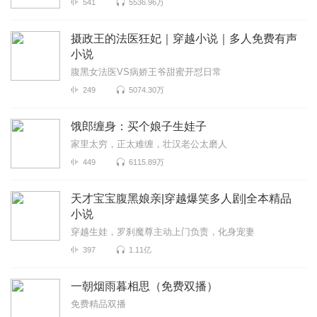
541
5536.96万
摄政王的法医狂妃｜穿越小说｜多人免费有声
小说
腹黑女法医VS病娇王爷甜蜜开怼日常
249
5074.30万
饿郎缠身：买个娘子生娃子
家里太穷，正太难缠，壮汉老公太磨人
449
6115.89万
天才宝宝腹黑娘亲|穿越爆笑多人剧|全本精品
小说
穿越生娃，罗刹魔尊主动上门负责，化身宠妻
397
1.11亿
一朝烟雨暮相思（免费双播）
免费精品双播