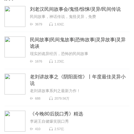
刘老汉民间故事会/鬼怪/惊悚/灵异/民间传说
民间故事，神话传说，鬼怪灵异，免费
3679
1.63亿
民间故事|民间鬼故事|恐怖故事|灵异故事|灵异
诡谈
现实的诡异经历，恐怖的民间故事
1676
1.23亿
老刘讲故事之《阴阳面馆》丨年度最佳灵异小
说
老刘讲故事系列之最新力作！
688
2079.56万
《今晚80后脱口秀》精选
李诞王自健爆笑脱口秀
410
2.57亿