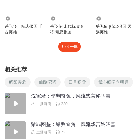
👍🏻👍🏻👍🏻👍🏻👍🏻👍🏻👍🏻👍🏻👍🏻👍🏻👍🏻👍🏻👍🏻👍🏻👍🏻👍🏻👍🏻👍🏻👍🏻👍🏻👍🏻👍🏻👍🏻
👍🏻
回复
8572
3208
1143
2023-02-14
1
岳飞传｜精忠报国 千
岳飞传|宋代抗金名
岳飞传 |精忠报国|民
古英雄
将|精忠报国
族英雄
胡萝卜Run
回复 @
数学家欧拉
:
换一批
听友229706558
真好听
回复
2020-04-07
6
相关推荐
胡萝卜Run
回复 @
听友229706558
:
感谢您的一路收听！告别了岳元
昭阳帝君
仙路昭昭
日月昭雪
我心昭昭向明月
帅，我们还有杨家将，三国演义呦～感谢您的支持！
洗冤录：错判奇冤，风流戏言终昭雪
主播暮霭
230
少儿朗诵A袁媛
说的太好了！
猎罪图鉴：错判奇冤，风流戏言终昭雪
回复
2023-01-31
0
主播暮霭
72
胡萝卜Run
回复 @
少儿朗诵A袁媛
:
谢谢小可爱