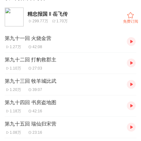
精忠报国 ‖ 岳飞传
299.77万
1.70万
免费订阅
第九十一回 火烧金营
1.27万
42:08
第九十二回 打豹救郡主
1.10万
27:03
第九十三回 牧羊城比武
1.20万
39:07
第九十四回 书房盗地图
1.18万
42:16
第九十五回 瑞仙归宋营
1.08万
23:16