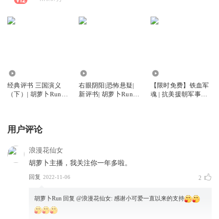
135.09万
6.82万
8.09万
经典评书 三国演义
右眼阴阳|恐怖悬疑|
【限时免费】铁血军
（下）| 胡萝卜Run播
新评书| 胡萝卜Run播
魂 | 抗美援朝军事评
讲
讲
书 | 胡萝卜Run播讲
用户评论
浪漫花仙女
胡萝卜主播，我关注你一年多啦。
回复
2022-11-06
2
胡萝卜Run
回复 @
浪漫花仙女
:
感谢小可爱一直以来的支持