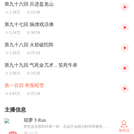
第九十六回 兵进盘龙山
1.18万
23:38
第九十七回 疯僧戏活佛
1.24万
36:58
第九十八回 火箭破陀阵
1.25万
25:18
第九十九回 气死金兀术，笑死牛皋
1.56万
24:29
第一百回 奇冤昭雪
4.63万
22:18
主播信息
胡萝卜Run
梦想这东西和经典一样，永远不会因为时间而褪色，反而更显珍贵。
加关注
5.07万