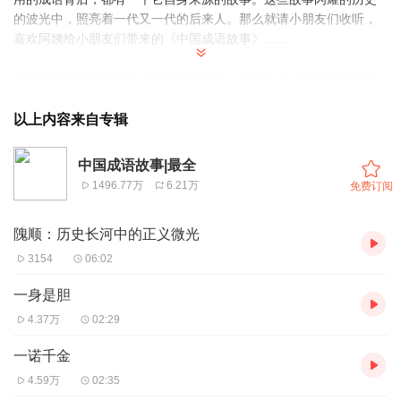
的波光中，照亮着一代又一代的后来人。那么就请小朋友们收听，
嘉欢阿姨给小朋友们带来的《中国成语故事》
……
如果小朋友们喜欢听嘉欢阿姨讲的故事，就别忘记让爸爸妈妈帮你
下载
喜马拉雅，搜索嘉欢521，点击关注。或者在收听的同时，订阅专
以上内容来自专辑
辑。
每天晚上7:30，嘉欢阿姨都在这里等着你哟！
中国成语故事|最全
1496.77万
6.21万
免费订阅
隗顺：历史长河中的正义微光
3154
06:02
一身是胆
4.37万
02:29
一诺千金
4.59万
02:35