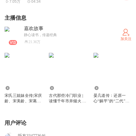
7.05万
04:34
主播信息
嘉欢故事
静心读书，传递经典
加关注
21.36万
2577.72万
2027
1052
宋氏三姐妹全传|宋庆
古代那些冷门职业 |
晏几道传：还原一
龄、宋美龄、宋蔼龄
读懂千年市井烟火 |
心“躺平”的“二代”的
传奇一生|陈廷一著
赶尸匠刽子手摸金校
复杂人生｜北宋婉约
尉守灵人摸骨人
派代表词人晏几道的
真性情｜小山词
用户评论
听友334773646