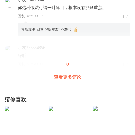
你这种做法可谓一叶障目，根本没有抓到重点。
回复
2023-01-30
1
嘉欢故事
回复 @
听友334773646
:
听友235654856
好听
回复
2021-01-11
1
查看更多评论
嘉欢故事
回复 @
听友235654856
:
谢谢宝贝的鼓励
瓜特儿Water
猜你喜欢
好好听
回复
2017-05-09
6
东妹坨
回复 @
瓜特儿Water
: