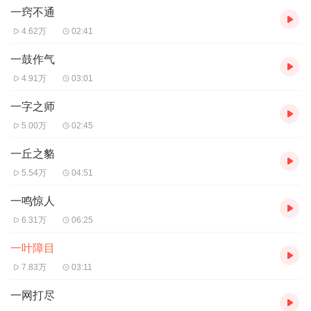
一窍不通
4.62万
02:41
一鼓作气
4.91万
03:01
一字之师
5.00万
02:45
一丘之貉
5.54万
04:51
一鸣惊人
6.31万
06:25
一叶障目
7.83万
03:11
一网打尽