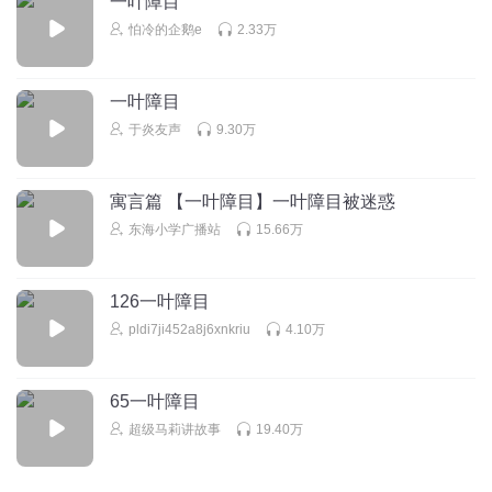
一叶障目
洁白的云朵0
怕冷的企鹅e
2.33万
一叶障目
回复
2017-08-24
3
于炎友声
9.30万
格物致知i
寓言篇 【一叶障目】一叶障目被迷惑
回复
2017-07-29
东海小学广播站
15.66万
3
200以上大计划
回复 @
格物致知i
:
是啊！
126一叶障目
pldi7ji452a8j6xnkriu
4.10万
你好呀2020
65一叶障目
回复
2017-07-24
3
超级马莉讲故事
19.40万
Candy_HYC
好