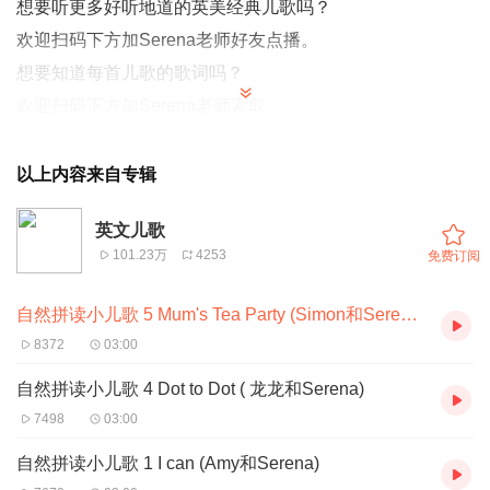
想要听更多好听地道的英美经典儿歌吗？
欢迎扫码下方加Serena老师好友点播。
想要知道每首儿歌的歌词吗？
欢迎扫码下方加Serena老师索取。
感谢大家的喜爱和支持。
以上内容来自专辑
《英文儿歌练发音》此系列为酱说英语Serena老师原创播
英文儿歌
客节目，适合零基础、初学者、小朋友以及家长们学习，通
101.23万
4253
免费订阅
过韵律感十足的经典英文童谣练习好基础音标和美语节奏
感。喜欢Serena老师的节目就请多多点赞转发，点播儿歌
自然拼读小儿歌 5 Mum's Tea Party (Simon和Serena)
或咨询美式发音纠正特训（从音标到发音技巧）、亲子英文
8372
03:00
课程、绘本购买欢迎加Serena老师微信nanoSec注明“儿歌
自然拼读小儿歌 4 Dot to Dot ( 龙龙和Serena)
节目点播”。感谢大家的喜爱和支持。
7498
03:00
自然拼读小儿歌 1 I can (Amy和Serena)