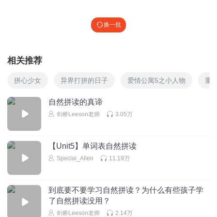
换一批
相关推荐
拼心少女
异界打拼的日子
爱情公寓5之小人物
重
自然拼读的真谛
剑桥Leeson老师
3.05万
【Unit5】单词表自然拼读
Special_Allen
11.19万
到底要不要学习自然拼读？为什么有些孩子学
了自然拼读没用？
剑桥Leeson老师
2.14万