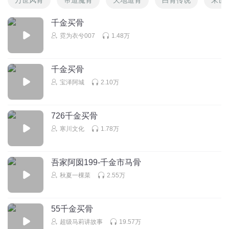
千金买骨
霓为衣兮007
1.48万
千金买骨
宝泽阿城
2.10万
726千金买骨
寒川文化
1.78万
吾家阿囡199-千金市马骨
秋夏一棵菜
2.55万
55千金买骨
超级马莉讲故事
19.57万