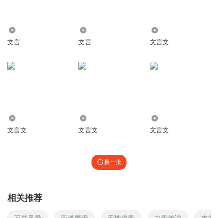
2425
4540
7.81万
文言
文言
文言文
1097
3532
971
文言文
文言文
文言文
换一批
相关推荐
万世风骨
帝道魔骨
天地道骨
白骨传说
末世