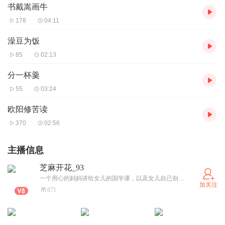
书戴嵩画牛
178
04:11
澡豆为饭
85
02:13
分一杯羹
55
03:24
欧阳修苦读
370
02:56
主播信息
芝麻开花_93
一个用心的妈妈讲给女儿的国学课，以及女儿自已创作的幽默风趣的《小汤包日记》，这是一对欢乐的母女组合！
加关注
871