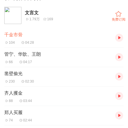
文言文
1.79万
169
免费订阅
千金市骨
104
04:28
管宁、华歆、王朗
66
04:17
凿壁偷光
230
02:30
齐人攫金
88
03:44
郑人买履
74
02:44