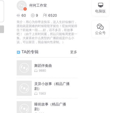
何何工作室
电脑版
60
9
6520
简介：
用心为你带去快乐，这人生好似修行，
渡劫就是困难的时候咬咬牙挺住！哎如何挺得
论
住？听姐来一段……好，话不多言，听故事
公众号
吧！（由于上班时间紧，所以只能每周更新一
集。大家喜欢什么类型的广播剧或是什么小
说，可以留言，我会倾向性录制。）
TA的专辑
更多
舞蹈伴奏曲
9880
灵异小故事（精品广播
剧）
1563
睡前故事（精品广播
剧）