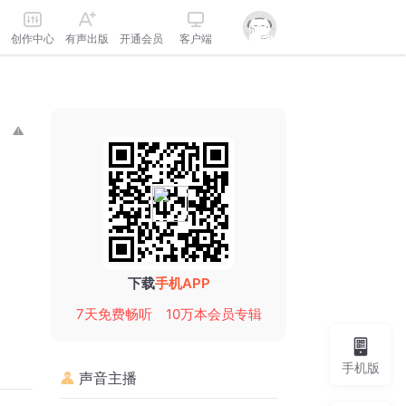
创作中心
有声出版
开通会员
客户端
下载
手机APP
7天免费畅听
10万本会员专辑
手机版
声音主播