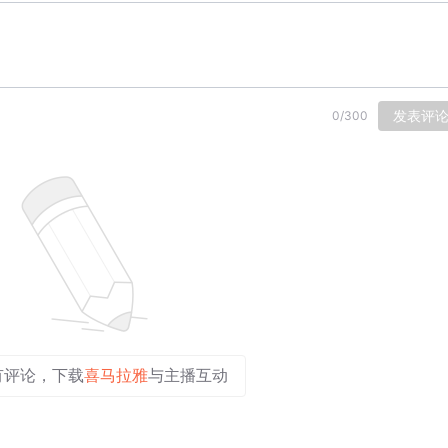
发表评
0
/
300
有评论，下载
喜马拉雅
与主播互动