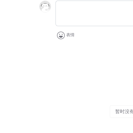
表情
暂时没