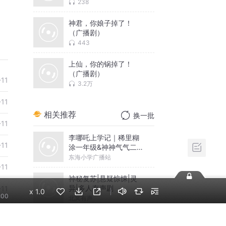
238
神君，你娘子掉了！
（广播剧）
443
上仙，你的锅掉了！
（广播剧）
-11
3.2万
-11
相关推荐
换一批
-11
李哪吒上学记｜稀里糊
-11
涂一年级&神神气气二年
级
东海小学广播站
-11
神秘复苏|悬疑惊悚|灵
异|多人有声剧
-11
x
1.0
:00
北冥有声
-12
米小圈上学记:一二三年