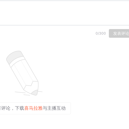
发表评
0
/
300
有评论，下载
喜马拉雅
与主播互动