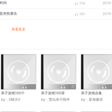
时间
2019
114
不是突然袭击
2019
101
查看更多
8759
13.8万
3.
亲子游戏100个
亲子游戏100讲
亲子游戏合集
by：
0晴天0
by：
慧玩亲子陪伴
by：
星海微语