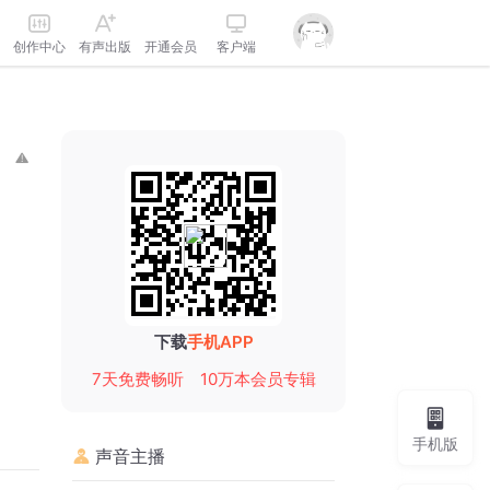
创作中心
有声出版
开通会员
客户端
下载
手机APP
7天免费畅听
10万本会员专辑
手机版
声音主播