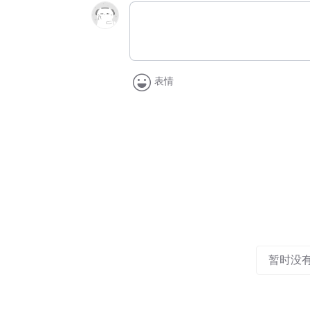
表情
暂时没