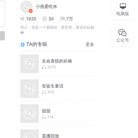
小燕爱吃米
电脑版
1920
30
7万
简介：
我是一个爱朗读，爱思考，爱笑的姑娘
�
论
公众号
TA的专辑
更多
生命喜悦的祈祷
5215
安徒生童话
410
甜甜
114
直播回放