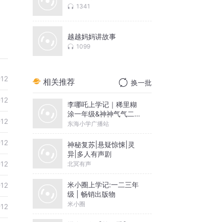
1341
越越妈妈讲故事
1099
-12
相关推荐
换一批
-12
李哪吒上学记｜稀里糊
涂一年级&神神气气二年
-12
级
东海小学广播站
-12
神秘复苏|悬疑惊悚|灵
异|多人有声剧
-12
北冥有声
米小圈上学记:一二三年
-12
级 | 畅销出版物
米小圈
-12