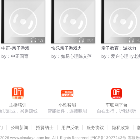
4万
1004
14
中正-亲子游戏
快乐亲子游戏力
亲子教育：游戏力
by：
中正国育
by：
如易心理陈义萍
by：
爱户心理lily老
主播培训
小雅智能
车联网平台
兼职副业，兴趣赚钱
智能硬件，连接赋能
自在出行，听我想听
们
公司新闻
招贤纳士
用户反馈
服务协议
隐私政策
2026
www.ximalaya.com lnc. ALL Rights Reserved
沪ICP备13027243号
客服热线