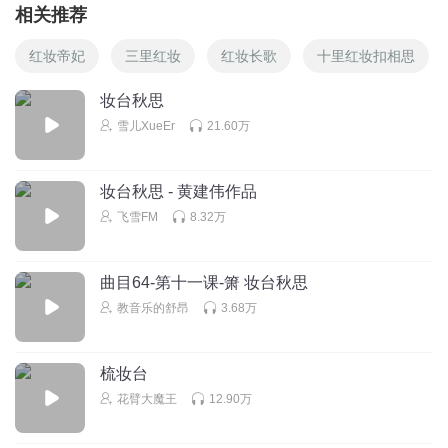
相关推荐
红妆帝妃
三里红妆
红妆长歌
十里红妆扣相思
妆台秋思
雪儿XueEr
21.60万
妆台秋思 - 黄建伟作品
飞雪FM
8.32万
曲目64-第十一课-箫 妆台秋思
教音乐的舒昂
3.68万
梳妆台
花臂大魔王
12.90万