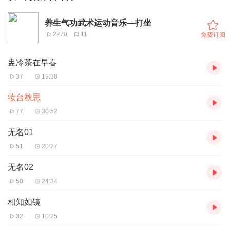
养生气功武术运动音乐—打坐
2270
11
免费订阅
盅冷茶在早春
37
19:38
妆台秋思
77
30:52
无名01
51
20:27
无名02
50
24:34
相知如镜
32
10:25