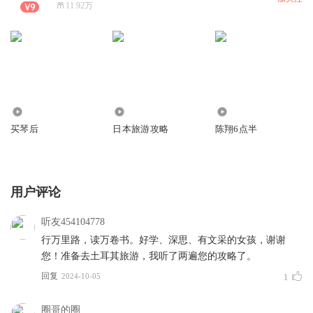
11.92万
1062
16.68万
1474
买琴后
日本旅游攻略
陈翔6点半
用户评论
听友454104778
行万里路，读万卷书。好学、深思、有文采的女孩，谢谢
您！准备去土耳其旅游，我听了两遍您的攻略了。
回复
2024-10-05
1
圈哥的圈