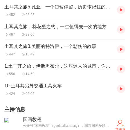
土耳其之旅5.孔亚，一个短暂停留，历史该记住的地方
452
23:25
土耳其之旅，棉花堡之约，一生值得去一次的地方
467
23:06
土耳其之旅3.美丽的特洛伊，一个悲伤的故事
447
13:49
1.土耳其之旅，伊斯坦布尔，这座迷人的城市，你去了就会喜欢上它
558
14:59
10.土耳其另外交通工具火车
424
05:05
主播信息
国画教程
公众号“国画教程”（guohuaJiaocheng），20万国画爱好者聚集的地方, 微号18463397410，欢迎一起分享学习～
加关注