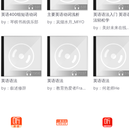
591
531
1.
英语400组短语动词
主要英语动词浅析
英语语法入门 英语
法轻松学
by：
琴棋书画俱乐部
by：
岚烟水月_MIYO
by：
美好未来在线学堂
1956
7037
51
英语语法
英语语法
英语语法
by：
叙述修辞
by：
教育热爱者Franny
by：
何老师He