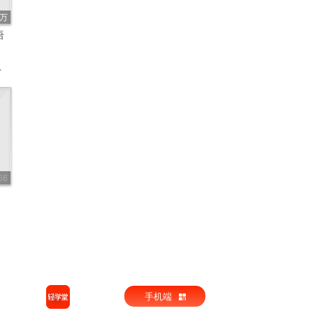
5万
语
66
手机端