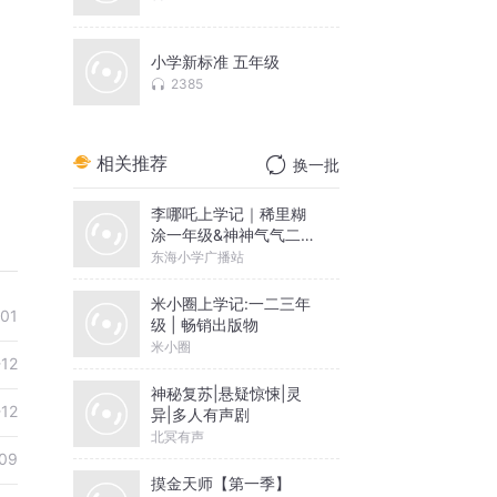
小学新标准 五年级
2385
相关推荐
换一批
李哪吒上学记｜稀里糊
涂一年级&神神气气二年
级
东海小学广播站
米小圈上学记:一二三年
01
级 | 畅销出版物
米小圈
-12
神秘复苏|悬疑惊悚|灵
-12
异|多人有声剧
北冥有声
09
摸金天师【第一季】