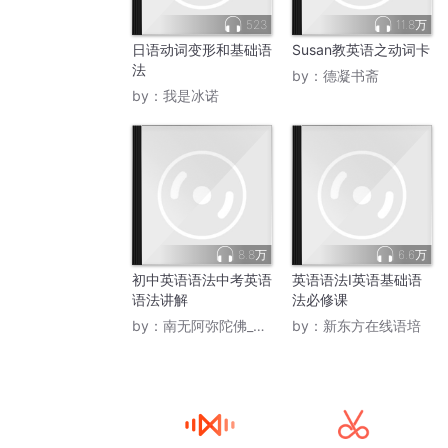
523
11.8万
日语动词变形和基础语
Susan教英语之动词卡
法
by：
德凝书斋
by：
我是冰诺
8.8万
6.6万
初中英语语法中考英语
英语语法Ⅰ英语基础语
语法讲解
法必修课
by：
南无阿弥陀佛_鲜勇翔
by：
新东方在线语培