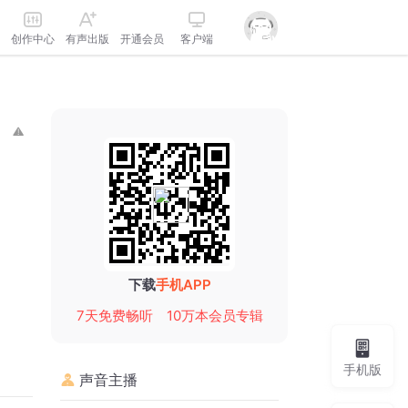
创作中心
有声出版
开通会员
客户端
下载
手机APP
7天免费畅听
10万本会员专辑
手机版
声音主播