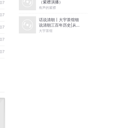
（紫襟演播）
07
有声的紫襟
07
话说清朝丨大宇茶馆细
说清朝三百年历史|从努
07
尔哈赤到末代皇帝溥仪|
大宇茶馆
康熙雍正乾隆
07
07