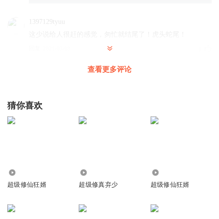
1397129tyuu
这少说给人很赶的感觉，匆忙就结尾了！虎头蛇尾！
回复
2021-03-09
1
查看更多评论
摇曳百合_
故事情节跌宕起伏，收笔也恰到好处。虽然是单播，但声音
演绎的很到位。代入感很强，令人有身临其境的感觉，期待
猜你喜欢
作者和主播的新作品再现！
回复
2022-11-11
0
程云0
超级剑修也不用剑了。这题目起的好无语
回复
2021-06-06
2.58万
120.26万
1.53万
0
超级修仙狂婿
超级修真弃少
超级修仙狂婿
1517162orwx无忧
结束了