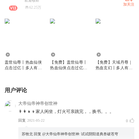
欢迎收听
加关注
62.25万
4202.11万
4.59万
54.82万
盖世仙尊丨热血仙侠
【免费】盖世仙尊丨
【免费】天域丹尊｜
点击过亿丨多人有声
热血仙侠点击过亿丨
热血玄幻丨多人有声
剧
多人有声剧
剧（持续爆更）
用户评论
大帝仙帝神帝创世神
👨‍👩‍👧‍👦家人闲坐，灯火可亲跳完，，换书。。。
回复
2021-05-22
0
苏牧北
回复 @
大帝仙帝神帝创世神
:
试试阴阳道典兽破苍穹