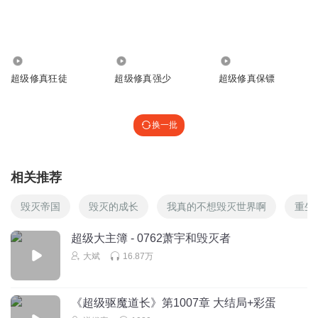
回复
2020-11-16
0
50.44万
19.36万
184.16万
超级修真狂徒
超级修真强少
超级修真保镖
换一批
相关推荐
毁灭帝国
毁灭的成长
我真的不想毁灭世界啊
重生
超级大主簿 - 0762萧宇和毁灭者
大斌
16.87万
《超级驱魔道长》第1007章 大结局+彩蛋