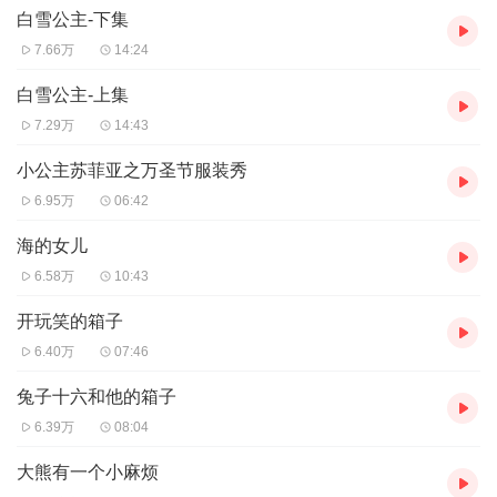
白雪公主-下集
其实，孩子对于外界的接受，有一个循序渐进的过程。
7.66万
14:24
比如第一次听到一个故事，会对里面的主角产生好感；
第二次听，才会理解到完整的情节；
白雪公主-上集
7.29万
14:43
第三次，孩子也许会注意到连家长都忽视了的小细节，从中
发现新的乐趣……
小公主苏菲亚之万圣节服装秀
6.95万
06:42
如果你的宝宝喜欢反复听一个故事，别担心他/她是不是记
海的女儿
忆不好。
6.58万
10:43
正相反，他/她可能是个天才。
开玩笑的箱子
6.40万
07:46
兔子十六和他的箱子
那些
听
月亮姐姐
讲故事
的
孩子
，
现在
怎么样了
？
6.39万
08:04
1.更讲道理
大熊有一个小麻烦