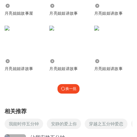
文水货化。化疗圃人NN的是
14.30万
19.90万
111.52万
3.
更富有
想象力和
创造力
jjtrty6tcgtg2hehhjenjbsbwuw7w7whdjedjsjhshsshhshshshshshshsbs
月亮姐姐故事屋
月亮姐姐讲故事
月亮姐姐讲故事
bsbsbsbbsbdbdbdbdsbsbwwbwbbwbqywy26uqyww7whuwj1jqbw
nquhwhwhwhwh2hwhwhwhwjjwhwhwhwhwhwhwhwhwhhwhwh
从听故事到讲故事，孩子会经历一个
被动接受到主动表达的
whehehejejejejejwjejejejjejejejjejejejsjsjjsjejsjsja77w76w666666jw
飞跃
。
uvbbhhhghhgggghbhhjhhnnnjjjjjjjjjjjjjjnhhhhhhhhhjjjjjhhhhhhhhh
大
越是隽永的故事，往往越简单。
回复
2020-08-10
2
月亮姐姐讲的就是这样接受起来很简单、回味起来有意思的
405.98万
3973
407.59万
故事。
月亮姐姐讲故事
月亮姐姐讲故事
月亮姐姐讲故事
卡洛斯2号
是8不要紧，全都是。
越是简单的故事，往往越能激发孩子的创造性。
回复
2020-08-10
2
换一批
月亮姐姐的故事，会让孩子脑洞大开。
卡洛斯2号
孩子会跟着月亮姐姐一起思考、想象，我们相信，孩子能比
相关推荐
大人想象出更奇特的童话世界，创造出更棒的故事。
回复
2020-08-10
2
我能时停五分钟
安静的爱上你
穿越之五分钟爱恋
听友237012105