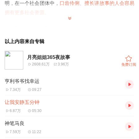
明，在一个社会团体中，
口齿伶俐、擅长讲故事的人会容易
拥有更多社会资源。
这是因为他们相比那些沉默寡言者，
拥有更好的团结协作能
力和社会凝聚力。
以上内容来自专辑
学会讲故事，是从听故事开始的
月亮姐姐365夜故事
2608.61万
3.96万
免费订阅
亨利爷爷找幸运
喜欢反复听故事的孩子
可能是天才
7.34万
09:27
很多宝宝会在听过一个故事以后，反复要求家长讲。
让我安静五分钟
在家长看来，这似乎是浪费时间，可孩子却乐此不疲。
6.87万
05:30
反复听一个故事，对孩子来说有用吗？
神笔马良
当然有。
7.59万
11:22