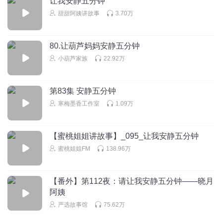
让我安静五分钟
甜甜阿姨讲故事
3.70万
回复
2020-09-16
2
小猫咪的乐园
80.让葫芦妈妈安静五分钟
小葫芦家族
22.92万
回复
2020-08-11
2
第83集 安静五分钟
听友473839719
寒梅墨香工作室
1.09万
,点击l#
http://img01.sogoucdn.com/app/a/200678/434640e22f74d40fd129
08f03661606f.jpg r#查看表情,点击l#
【蜜桃姐姐讲故事】_095_让我安静五分钟
http://img03.sogoucdn.com/app/a/200678/c42a253c6beb8164a364
蜜桃姐姐FM
138.96万
617d26d01ab8.jpg r#查看表情,点击l#
http://img04.sogoucdn.com/app/a/200678/fbb590b1ac0d812e1a6e
c84aa5edaa2b.jpg r#查看表情,点击l# http://img01
【番外】第112夜：请让我安静五分钟——晓月
回复
2025-07-21
阿姨
1
严选故事馆
75.62万