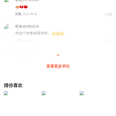
儿童时期是专注力养成的关键时期。
回复
2020-09-16
3
注意力一旦难集中，就容易让孩子形成零碎思维习惯，更不
利于专注力的培养。
听友405002636
你这个故事超级好听。
回复
2024-08-16
2
月亮姐姐的故事，取材于经典童话、绘本，用浅显的情节、
13836709530
符合孩子理解习惯的语言，配以恰当的音乐，带着孩子走进
声音好听
连贯的情节，主动专注于故事内容，引导孩子形成完整的思
查看更多评论
回复
2022-08-23
2
路。宝宝在听读时，会跟着月亮姐姐启动知能，进入声调、
听友323419219
气氛、文句逻辑结构，在脑海中形成画面，专注于这个自己
猜你喜欢
💠💎🧁🎂🧸🎇🍩🥮💝💜🏵❤️🏅🥟🍭😇😊🥰👧🏻👦🏻👱🏻‍♀️👱🏻‍♂️
构造的新世界中。
👩🏻🧜🏻‍♀️🧜🏻‍♂️👨‍👩‍👧‍👦🥿👗👖🧦👙👒🕶
回复
2022-03-27
2
学会表达的第一步，是学会专注地倾听。
月亮姐姐的故事，足以留住孩子专注的心。
卡洛斯2号