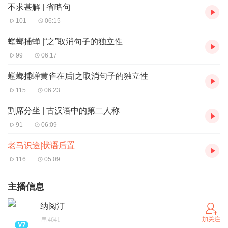
不求甚解 | 省略句
101
06:15
螳螂捕蝉 |“之”取消句子的独立性
99
06:17
螳螂捕蝉黄雀在后|之取消句子的独立性
115
06:23
割席分坐 | 古汉语中的第二人称
91
06:09
老马识途|状语后置
116
05:09
主播信息
纳阅汀
加关注
4641