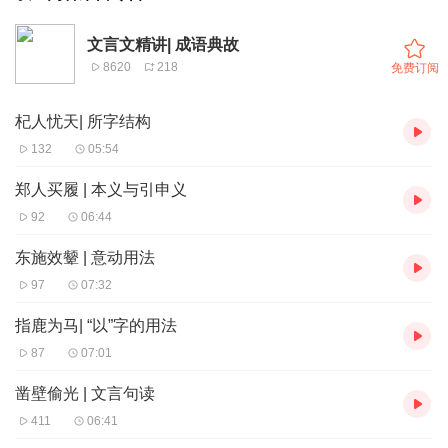
文言文精讲| 成语典故
8620
218
免费订阅
杞人忧天| 所字结构
132
05:54
郑人买履 | 本义与引申义
92
06:44
东施效颦 | 意动用法
97
07:32
指鹿为马| “以”字的用法
87
07:01
凿壁偷光 | 文言句读
411
06:41