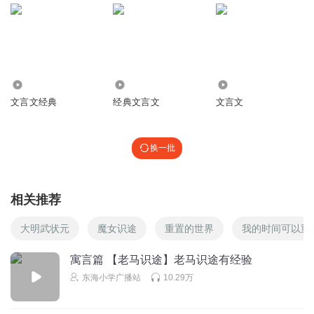
1596
8630
2978
文言文经典
经典文言文
文言文
换一批
相关推荐
大明武状元
魔女识途
重置的世界
我的时间可以重
寓言篇 【老马识途】老马识途有经验
东海小学广播站
10.29万