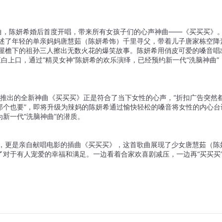
曲，陈妍希婚后首度开唱，带来所有女孩子们的心声神曲——《买买买》
述了年轻的单亲妈妈唐慧茹（陈妍希饰）千里寻父，带着儿子唐家栋空降
屋檐下的祖孙三人擦出无数火花的爆笑故事。陈妍希用俏皮可爱的嗓音唱
白上口，通过“精灵女神”陈妍希的欢乐演绎，已经预约新一代“洗脑神曲”
次推出的全新神曲《买买买》正是符合了当下女性的心声，“折扣广告突然
那个也要”，即将升级为辣妈的陈妍希通过愉快轻松的嗓音将女性的内心台
新一代“洗脑神曲”的潜质。
战喜剧表演，更是亲自献唱电影的插曲《买买买》，这首歌曲展现了少女唐慧茹（陈
对于有人宠爱的幸福和满足。一边看着合家欢喜剧减压，一边再“买买买