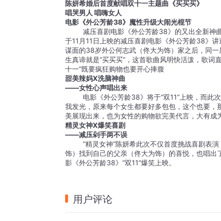
陈妍希婚后首度献唱双十一主题曲《买买买》
唱哭男人 唱嗨女人
电影《外公芳龄
38
》魔性升级大闹光棍节
         减压喜剧电影《外公芳龄
38
》的又出全新神
于
11
月
11
日上映的减压喜剧电影《外公芳龄
38
》讲
谋面的
38
岁外公何志武（佟大为饰）家之后，同一
生真谛就是“买买买”，这首歌曲风明快活泼，歌词直
十一”既要疯狂购物也要开心捧腹
甜美辣妈
X
洗脑神曲
——女性心声唱出来
         电影《外公芳龄
38
》将于“双
11
”上映，而此
我发光，原来每个女生都要好多包包，这个也要，
美展现出来，也为女性的购物欲完美代言，大有成为
精灵女神
X
爆笑喜剧
——减压剁手两不误
         “精灵女神”陈妍希此次不仅首度挑
饰）找到自己的父亲（佟大为饰）的喜悦，也唱出了
影《外公芳龄
38
》“双
11
”爆笑上映。
用户评论