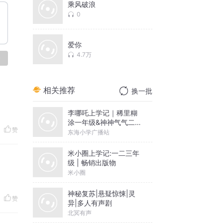
乘风破浪
0
爱你
4.7万
论
相关推荐
换一批
李哪吒上学记｜稀里糊
涂一年级&神神气气二年
赞
级
东海小学广播站
米小圈上学记:一二三年
级 | 畅销出版物
米小圈
神秘复苏|悬疑惊悚|灵
赞
异|多人有声剧
北冥有声