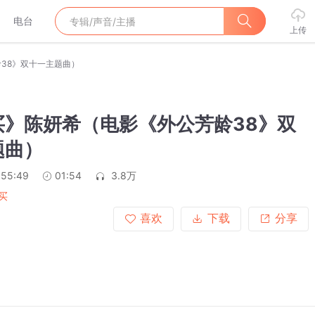
电台
上传
38》双十一主题曲）
买》陈妍希（电影《外公芳龄38》双
题曲）
:55:49
01:54
3.8万
买
喜欢
下载
分享