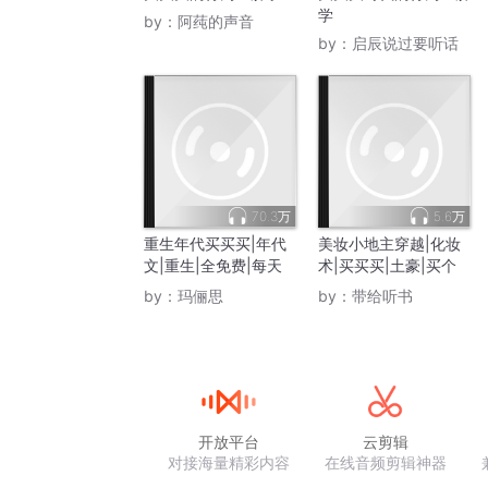
学
by：
阿莼的声音
by：
启辰说过要听话
70.3万
5.6万
重生年代买买买|年代
美妆小地主穿越|化妆
文|重生|全免费|每天
术|买买买|土豪|买个
更新
皇位玩玩
by：
玛俪思
by：
带给听书
开放平台
云剪辑
对接海量精彩内容
在线音频剪辑神器