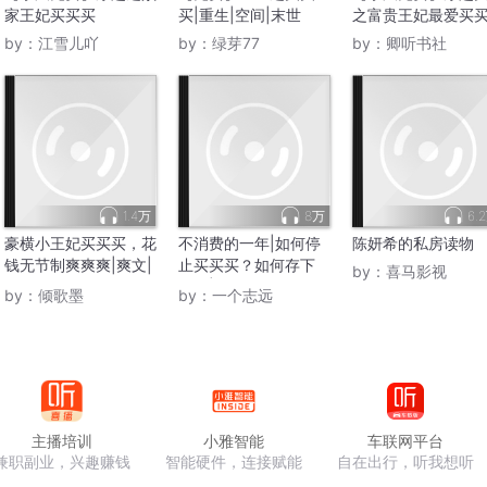
家王妃买买买
买|重生|空间|末世
之富贵王妃最爱买
by：
江雪儿吖
by：
绿芽77
by：
卿听书社
1.4万
8万
6.
豪横小王妃买买买，花
不消费的一年|如何停
陈妍希的私房读物
钱无节制爽爽爽|爽文|
止买买买？如何存下
by：
喜马影视
真人免费
钱？|无数人效仿的攒
by：
倾歌墨
by：
一个志远
钱攻略|摆脱消费陷阱
重启人生
主播培训
小雅智能
车联网平台
兼职副业，兴趣赚钱
智能硬件，连接赋能
自在出行，听我想听