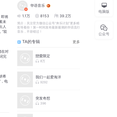
华语音乐
电脑版
1.1万
8153
39.2万
。即将
素未
简介：
关注官方微信公众号“奔乐计划”更多精
出人
彩等着你！第一时间发布最新最潮的华语流行
，“双
音乐，不容错过！
公众号
TA的专辑
更多
都在对
戀愛限定
词完
8万
妍希
我们一起爱海洋
”，电
9292
突发奇想
396