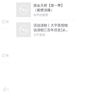
摸金天师【第一季】
（紫襟演播）
有声的紫襟
赞
话说清朝丨大宇茶馆细
说清朝三百年历史|从努
尔哈赤到末代皇帝溥仪|
大宇茶馆
康熙雍正乾隆
赞
1