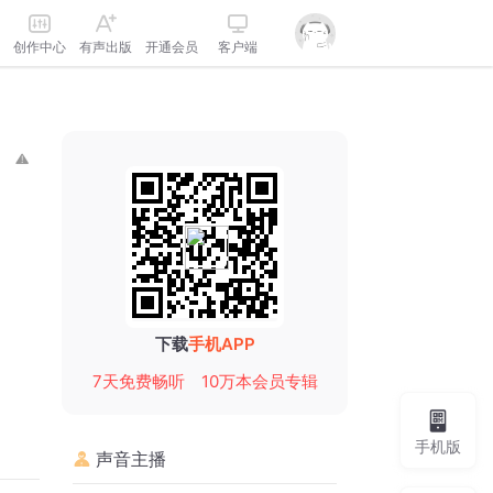
创作中心
有声出版
开通会员
客户端
下载
手机APP
7天免费畅听
10万本会员专辑
手机版
声音主播