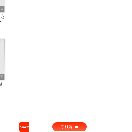
04
岛之
游
85
博
手机端