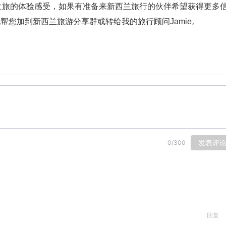
之旅的体验感受，如果有准备来新西兰旅行的伙伴希望获得更多
16  请她帮您加到新西兰旅游分享群或转给我的旅行顾问Jamie。
发表评
0
/
300
回复