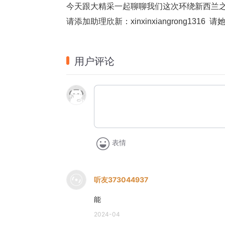
今天跟大精采一起聊聊我们这次环绕新西兰
请添加助理欣新：xinxinxiangrong13
用户评论
表情
听友373044937
能
2024-04