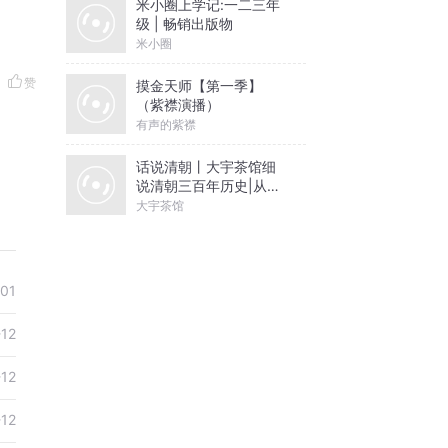
米小圈上学记:一二三年
级 | 畅销出版物
米小圈
赞
摸金天师【第一季】
（紫襟演播）
有声的紫襟
话说清朝丨大宇茶馆细
说清朝三百年历史|从努
尔哈赤到末代皇帝溥仪|
大宇茶馆
康熙雍正乾隆
01
-12
-12
-12