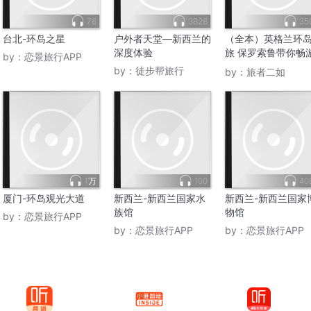
76
3828
35
台北-环岛之星
户外者天堂—新西兰的
（全本）英格兰环
深度体验
旅 保罗索鲁带你畅
by：
恋景旅行APP
英格兰
by：
徒步帮旅行
by：
旅者二如
1万
100
40
厦门-环岛观光大道
新西兰-新西兰国家水
新西兰-新西兰国家
族馆
物馆
by：
恋景旅行APP
by：
恋景旅行APP
by：
恋景旅行APP