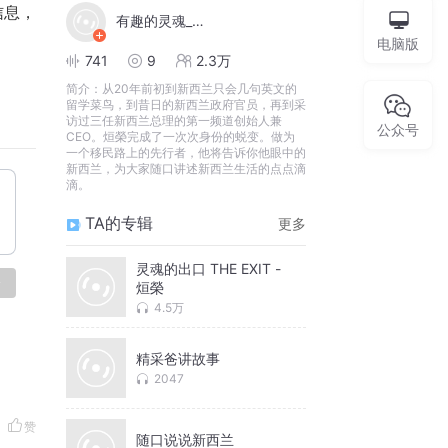
信息，
有趣的灵魂_烜榮
电脑版
741
9
2.3万
简介：
从20年前初到新西兰只会几句英文的
留学菜鸟，到昔日的新西兰政府官员，再到采
访过三任新西兰总理的第一频道创始人兼
公众号
CEO。烜榮完成了一次次身份的蜕变。做为
一个移民路上的先行者，他将告诉你他眼中的
新西兰，为大家随口讲述新西兰生活的点点滴
滴。
TA的专辑
更多
灵魂的出口 THE EXIT -
论
烜榮
4.5万
精采爸讲故事
2047
赞
随口说说新西兰