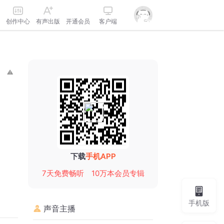
创作中心
有声出版
开通会员
客户端
下载
手机APP
7天免费畅听
10万本会员专辑
手机版
声音主播