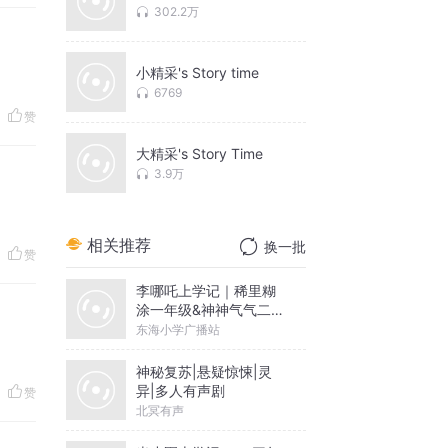
302.2万
小精采's Story time
6769
赞
大精采's Story Time
3.9万
相关推荐
换一批
赞
李哪吒上学记｜稀里糊
涂一年级&神神气气二年
级
东海小学广播站
神秘复苏|悬疑惊悚|灵
异|多人有声剧
赞
北冥有声