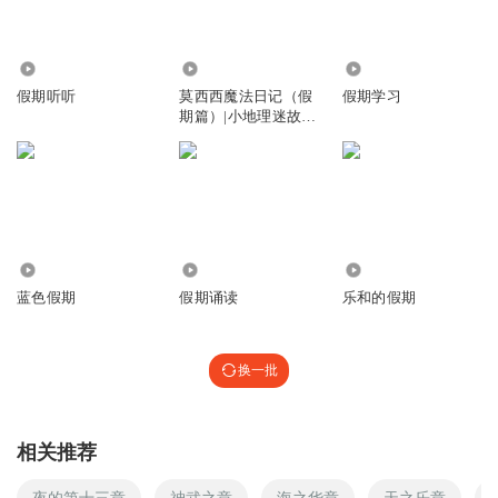
2478
5.14万
1.48万
假期听听
莫西西魔法日记（假
假期学习
期篇）|小地理迷故事
屋
352
1082
624
蓝色假期
假期诵读
乐和的假期
换一批
相关推荐
夜的第十三章
神武之章
海之华章
天之乐章