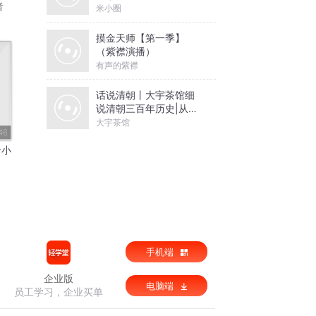
者
米小圈
摸金天师【第一季】
（紫襟演播）
有声的紫襟
话说清朝丨大宇茶馆细
说清朝三百年历史|从努
尔哈赤到末代皇帝溥仪|
大宇茶馆
46
康熙雍正乾隆
个小
手机端
企业版
电脑端
员工学习，企业买单