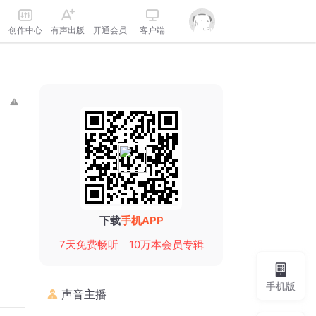
创作中心
有声出版
开通会员
客户端
下载
手机APP
7天免费畅听
10万本会员专辑
手机版
声音主播