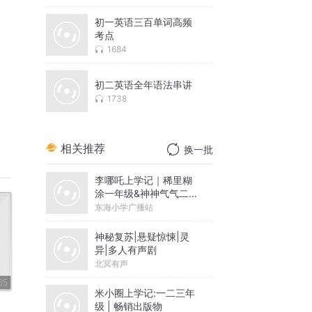
初一英语三百单词高频
考点
1684
初二英语全年语法串讲
1738
相关推荐
换一批
李哪吒上学记｜稀里糊
涂一年级&神神气气二年
级
东海小学广播站
神秘复苏|悬疑惊悚|灵
异|多人有声剧
北冥有声
65
米小圈上学记:一二三年
级 | 畅销出版物