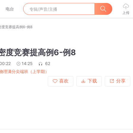
电台
上传
量密度竞赛提高例6-例8
量密度竞赛提高例6-例8
00:22
14:25
62
物理满分尖端班（上学期）
喜欢
下载
分享