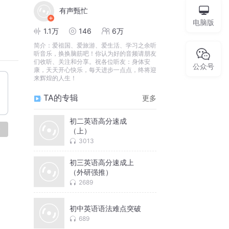
有声甄忙
电脑版
1.1万
146
6万
简介：
爱祖国、爱旅游、爱生活、学习之余听
听音乐，换换脑筋吧！你认为好的音频请朋友
们收听、关注和分享。祝各位听友：身体安
公众号
康，天天开心快乐，每天进步一点点，终将迎
来辉煌的人生！
TA的专辑
更多
初二英语高分速成
论
（上）
3013
初三英语高分速成上
（外研强推）
2689
初中英语语法难点突破
689