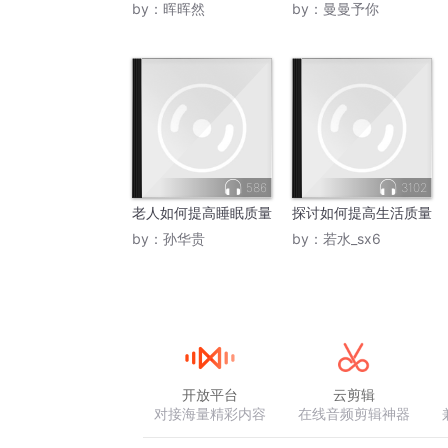
by：
晖晖然
by：
曼曼予你
586
3102
老人如何提高睡眠质量
探讨如何提高生活质量
by：
孙华贵
by：
若水_sx6
开放平台
云剪辑
对接海量精彩内容
在线音频剪辑神器