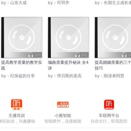
by：
山东大成
by：
司羽齐
by：
长期主义成长
300
942
3
提高教学质量的教学实
编曲质量提升秘诀 全4
提高婚姻质量的三
践
讲
技巧
by：
纪保超的分享
by：
弹贝斯的老高
by：
朗读者阿慧
主播培训
小雅智能
车联网平台
兼职副业，兴趣赚钱
智能硬件，连接赋能
自在出行，听我想听