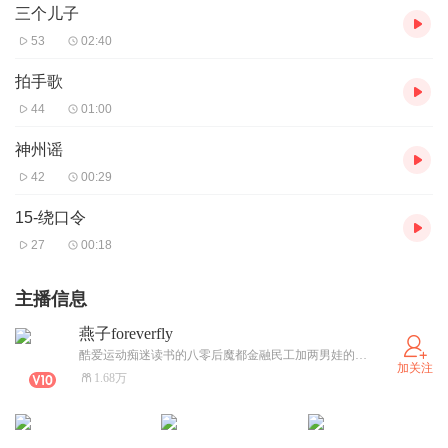
三个儿子
53
02:40
拍手歌
44
01:00
神州谣
42
00:29
15-绕口令
27
00:18
主播信息
燕子foreverfly
酷爱运动痴迷读书的八零后魔都金融民工加两男娃的妈妈。用故事替代说教，用想象启发思维，用陪伴温暖童年，用希望点亮人生。音色不足，激情来补，平凡人生，温暖共度！
加关注
1.68万