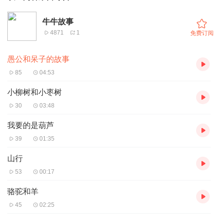
牛牛故事
4871
1
免费订阅
愚公和呆子的故事
85
04:53
小柳树和小枣树
30
03:48
我要的是葫芦
39
01:35
山行
53
00:17
骆驼和羊
45
02:25