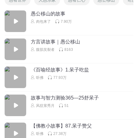
愚公移山的故事
肉包来了
7.90万
方言讲故事｜愚公移山
腹肌笑裂者
8163
《百喻经故事》1.呆子吃盐
听佛
77.93万
故事与智力测验365—25舒呆子
风驻萦秀月
51
【佛教小故事】87.呆子赞父
听佛
27.38万