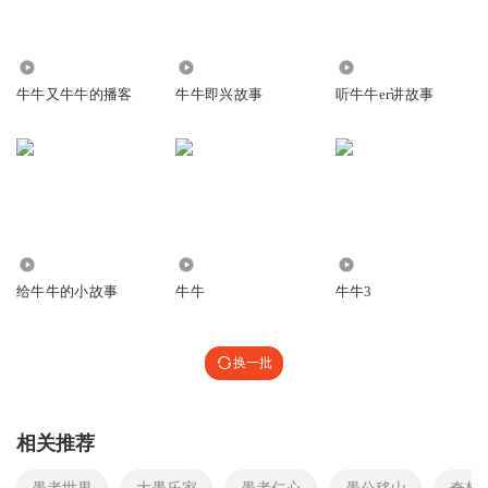
4383
3663
1.64万
牛牛又牛牛的播客
牛牛即兴故事
听牛牛er讲故事
185
185
2643
给牛牛的小故事
牛牛
牛牛3
换一批
相关推荐
愚者世界
大愚乐家
愚者仁心
愚公移山
奇想