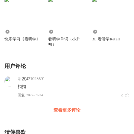
31.07万
2.96万
11.25万
快乐学习《看听学》
看听学单词（小升
3L 看听学Retell
初）
用户评论
听友421023691
扣扣
回复
2022-09-24
0
查看更多评论
猜你喜欢