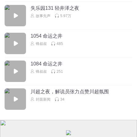
回复
2016-07-28
0
失乐园131 轻井泽之夜
故事先声
5.97万
1054 命运之井
锋叔叔
485
1084 命运之井
锋叔叔
251
川超之夜，解说员张力点赞川超氛围
封面新闻
34