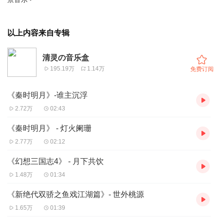
以上内容来自专辑
清灵の音乐盒
195.19万
1.14万
免费订阅
《秦时明月》-谁主沉浮
2.72万
02:43
《秦时明月》 - 灯火阑珊
2.77万
02:12
《幻想三国志4》 - 月下共饮
1.48万
01:34
《新绝代双骄之鱼戏江湖篇》- 世外桃源
1.65万
01:39