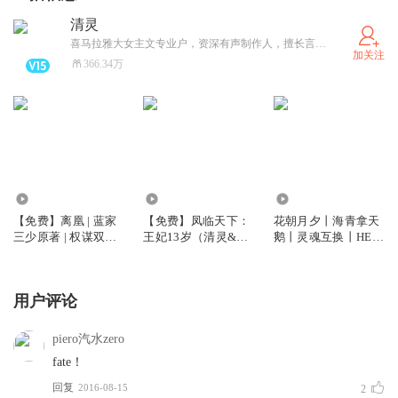
清灵
喜马拉雅大女主文专业户，资深有声制作人，擅长言情类多人有声剧。代表作：《簪中录》《权臣闲妻》《欢喜记事》《娇娘医经》等
加关注
366.34万
9.58万
55.84万
154.91万
【免费】离凰 | 蓝家
【免费】凤临天下：
花朝月夕丨海青拿天
三少原著 | 权谋双强 |
王妃13岁（清灵&阑
鹅丨灵魂互换丨HE丨
破镜重圆 | 清灵x小编
珊梦领衔多人有声
清灵团队丨多人有声
C多人有声剧
剧）
剧
用户评论
piero汽水zero
fate！
回复
2016-08-15
2