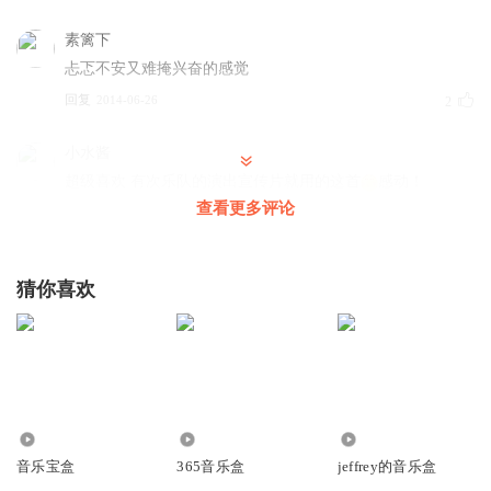
素篱下
忐忑不安又难掩兴奋的感觉
回复
2014-06-26
2
小水酱
超级喜欢 有次乐队的演出宣传片就用的这首
感动！
查看更多评论
回复
2016-05-08
1
听友26911552
猜你喜欢
真心不错
回复
2016-01-02
1
囖出
就是有种难言的忧伤感，从来不知道清灵这里有那么多好音
乐
454
2841
12.78万
回复
2015-10-23
1
音乐宝盒
365音乐盒
jeffrey的音乐盒