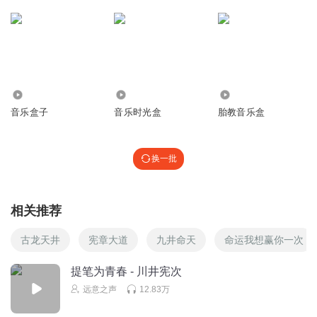
云夭河
回复 @
囖出
:
朋友这是动画片的配乐
听友14804093
fight stay night
22.32万
1.81万
2591
回复
2014-11-24
1
音乐盒子
音乐时光盒
胎教音乐盒
肉桂甜橙
太过经典
又重回来听
换一批
回复
2021-02-20
0
狐狸毛6777
相关推荐
还用这个了吗？？？啊啊啊啊啊啊啊！！！！fate！！爱了爱
了……
古龙天井
宪章大道
九井命天
命运我想赢你一次
回复
2019-10-19
0
提笔为青春 - 川井宪次
远意之声
12.83万
听友24984166
麒麟之翼