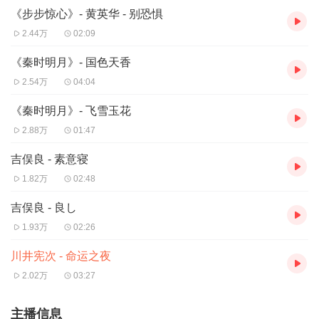
《步步惊心》- 黄英华 - 别恐惧
2.44万
02:09
《秦时明月》- 国色天香
2.54万
04:04
《秦时明月》- 飞雪玉花
2.88万
01:47
吉俣良 - 素意寝
1.82万
02:48
吉俣良 - 良し
1.93万
02:26
川井宪次 - 命运之夜
2.02万
03:27
主播信息