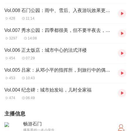
Vol.008 石门公园：雨中、雪后、入夜游玩效果更佳的精品公园
428
11:14
Vol.007 秀水公园：四季都很美，但不要半夜去，除非你丢了镜头
3297
14:08
Vol.006 正太饭店：城市中心的法式洋楼
454
07:29
Vol.005 吕家：从邓小平的指挥所，到旅行中的偶然性
453
10:43
Vol.004 纪念碑：城市始发站，儿时全家福
474
06:49
主播信息
畅游石门
播客界的一名小学生