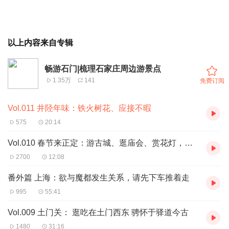
以上内容来自专辑
畅游石门|梳理石家庄周边游景点
1.35万
141
免费订阅
Vol.011 井陉年味：铁火树花、应接不暇
575
20:14
Vol.010 春节来正定：游古城、逛庙会、赏花灯，全家春节游玩首选
2700
12:08
番外篇 上海：欲与魔都发生关系，请先下车推着走
995
55:41
Vol.009 土门关： 逛吃在土门西东 骋怀于驿道今古
1480
31:16