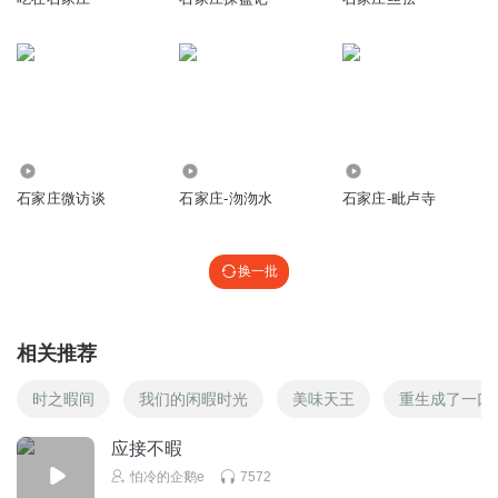
3912
7924
7167
石家庄微访谈
石家庄-沕沕水
石家庄-毗卢寺
换一批
相关推荐
时之暇间
我们的闲暇时光
美味天王
重生成了一口
应接不暇
怕冷的企鹅e
7572