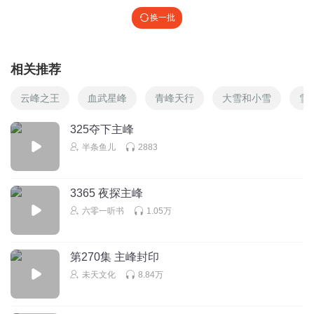
换一批
相关推荐
云峰之王
血武星峰
青峰天行
大雪和小雪
雪
325夺下主峰
半条鱼儿
2883
3365 夜探主峰
六零一听书
1.05万
第270集 主峰封印
未天文化
8.84万