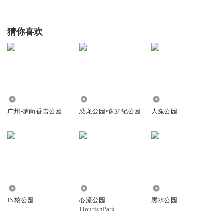
猜你喜欢
550
4.15万
9422
广州-萝岗香雪公园
恐龙公园•侏罗纪公园
大兔公园
6.46万
1284
2.99亿
IN核公园
心流公园
黑水公园
FlourishPark