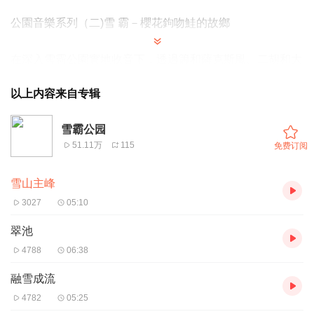
公園音樂系列（二)雪 霸－櫻花鉤吻鮭的故鄉
在深入雪霸公園實地收音下，透過簫和薩克斯風、二胡和大
提琴的精采對話，吉他和提琴的深情互應，尺八與南胡頑皮
以上内容来自专辑
的詮釋，再配合國寶級的攝影大師深入山區拍攝的珍貴照
片，將雪霸的奇景與生態，活靈活現地表露無遺。
雪霸公园
51.11万
115
免费订阅
一如墾丁動人的風情，雪霸音樂製作的“高”難度，更值得您
聆賞與珍藏。
雪山主峰
3027
05:10
翠池
4788
06:38
融雪成流
4782
05:25