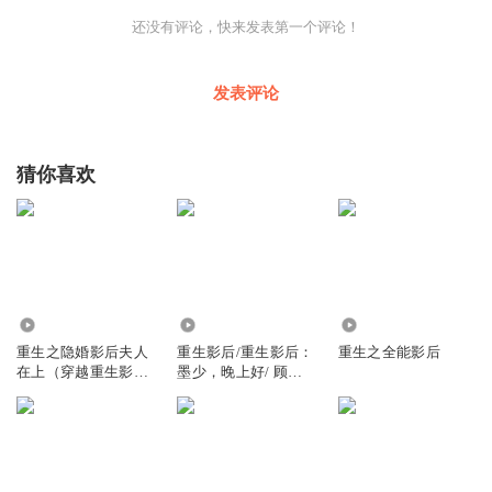
还没有评论，快来发表第一个评论！
发表评论
猜你喜欢
9.40万
6909
508
重生之隐婚影后夫人
重生影后/重生影后：
重生之全能影后
在上（穿越重生影
墨少，晚上好/ 顾惜
后）
然