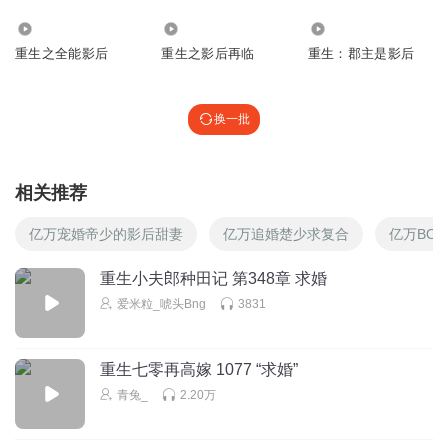
13.22万
425.33万
16.01万
重生之全能影后
重生之影后再临
重生：郡主是影后
换一批
相关推荐
亿万宠婚帝少的影后甜妻
亿万追婚楚少求复合
亿万BO
重生小夫郎种田记 第348章 求婚
爱米粒_唬头Bng
3831
重生七零再高嫁 1077 “求婚”
青兔_
2.20万