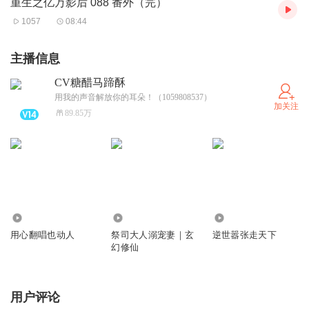
重生之亿万影后 088 番外（完）
1057
08:44
主播信息
CV糖醋马蹄酥
用我的声音解放你的耳朵！（1059808537）
加关注
89.85万
2.03万
945.06万
1610.72万
用心翻唱也动人
祭司大人溺宠妻｜玄
逆世嚣张走天下
幻修仙
用户评论