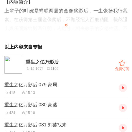
【内容简介】
上辈子的叶婉是蝉联两届的金像奖影后，一生张扬我行我
素。在获得第三届金像奖后，不顾经纪人百般劝阻，毅然退
出娱乐圈嫁给影帝江明，从此过上相夫教子的安稳生活。
不
料却被丈夫背叛，最后出车祸死亡。
重来一世，她要重新走上人生巅峰，成为万人的女神！至于
以上内容来自专辑
男人，嗯，那个据说暗恋自己很久的总裁貌似不错，长的帅
重生之亿万影后
会持家能赚钱,这样一个钻石王老五谁不想要？
15.16万
1105
免费订阅
到底重生后的叶婉能不能和帝少霆走入每一个女孩子都梦想
的婚礼殿堂呢？请你关注我的小说，让我们一起走入叶婉的
重生之亿万影后 079 家属
演艺世界……
418
15:13
重生之亿万影后 080 豪赌
【播者简介】
424
15:10
糖醋马蹄酥，喜马拉雅有声书月度优质主播，从事有声播讲
多年，曾参与过很多人有声剧的配音工作。主要作品有《重
重生之亿万影后 081 刘芸找来