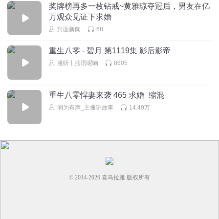
奖牌榜再多一枚钻戒~黄雅琼夺冠后，男友在亿
万观众见证下求婚
封面新闻
68
重生八零 - 碧月 第1119集 影后影帝
漫听丨燕语呢喃
8605
重生八零悍妻来袭 465 求婚_缩混
润为有声_主播讲故事
14.49万
© 2014-
2026
喜马拉雅 版权所有