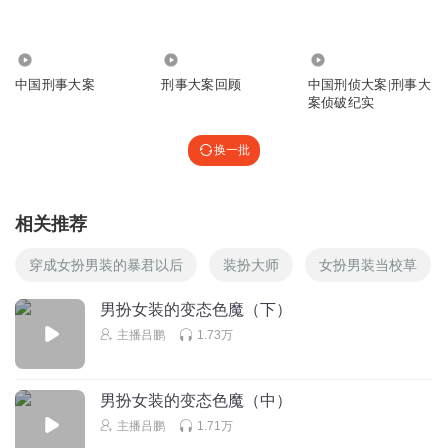
开心鱼_gq
回复 @
夏日限定XZ
:
⋯八.⋯。A八，了结自己，
3072.01万
60.37万
120.10万
外婆吼吼吼
中国刑事大案
刑事大案回顾
中国刑侦大案|刑事大
恐怖片
案侦破纪实
回复
2023-06-18
2
换一批
秦王赵_3ql
杀人色魔。禽兽不如。
回复
2020-02-11
相关推荐
1
穿成女扮男装的暴君以后
装扮大师
女扮男装当校草
老邓讲传奇
아빠감마
男扮女装的变态色魔（下）
回复
2020-02-19
1
主播吕鹏
1.73万
牧千尘
加油加油
男扮女装的变态色魔（中）
回复
主播吕鹏
1.71万
2020-02-03
1