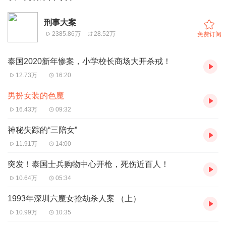
刑事大案
2385.86万
28.52万
免费订阅
泰国2020新年惨案，小学校长商场大开杀戒！
12.73万
16:20
男扮女装的色魔
16.43万
09:32
神秘失踪的“三陪女”
11.91万
14:00
突发！泰国士兵购物中心开枪，死伤近百人！
10.64万
05:34
1993年深圳六魔女抢劫杀人案 （上）
10.99万
10:35