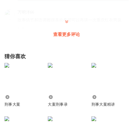
万明洋66
故事情节和语调都很喜欢希望可以再讲一次重庆红衣男孩
回复
2020-02-03
5
查看更多评论
柚系
这个南方蛮色魔
猜你喜欢
回复
2020-02-04
4
ETCANZU
好讨厌开头这个女的广告
回复
2023-04-08
3
2.03万
5843
70.11万
夏日限定XZ
刑事大案
大案刑事录
刑事大案精讲
回复
2020-02-02
1