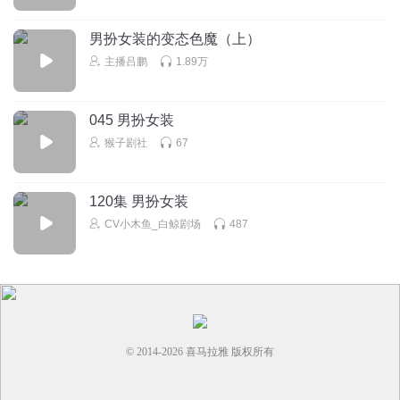
天外来物t
男扮女装的变态色魔（上）
安岳路过
主播吕鹏
1.89万
回复
2020-02-10
1
045 男扮女装
猴子剧社
67
120集 男扮女装
CV小木鱼_白鲸剧场
487
© 2014-
2026
喜马拉雅 版权所有