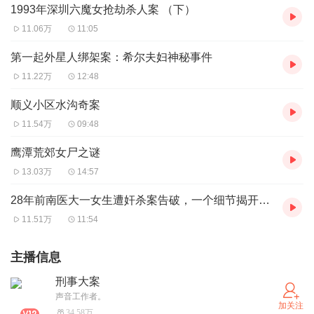
1993年深圳六魔女抢劫杀人案 （下）
11.06万
11:05
第一起外星人绑架案：希尔夫妇神秘事件
11.22万
12:48
顺义小区水沟奇案
11.54万
09:48
鹰潭荒郊女尸之谜
13.03万
14:57
28年前南医大一女生遭奸杀案告破，一个细节揭开真相！
11.51万
11:54
主播信息
刑事大案
声音工作者。
加关注
34.58万