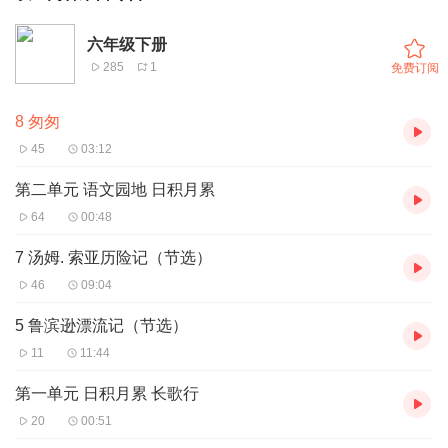
六年级下册
285
1
免费订阅
8 匆匆
45
03:12
第二单元 语文园地 日积月累
64
00:48
7 汤姆. 索亚历险记（节选）
46
09:04
5 鲁滨逊漂流记（节选）
11
11:44
第一单元 日积月累 长歌行
20
00:51