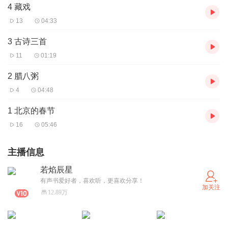
4 藏戏
13
04:33
3 古诗三首
11
01:19
2 腊八粥
4
04:48
1 北京的春节
16
05:46
主播信息
若焰辰星
有声书爱好者，喜欢听，更喜欢分享！
加关注
12.89万