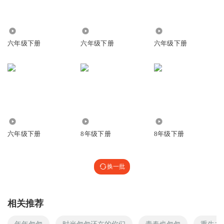
1496
8989
6180
六年级下册
六年级下册
六年级下册
3396
1769
3.59万
六年级下册
8年级下册
8年级下册
换一批
相关推荐
年年匆匆
时光匆匆还在的你们
青春也匆匆
重生之