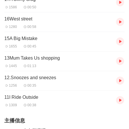
1586
00:50
16West street
1280
00:58
15A Big Mistake
1655
00:45
13Mum Takes Us shopping
1445
01:13
12.Snoozes and sneezes
1256
00:35
11I Ride Outside
1309
00:38
主播信息