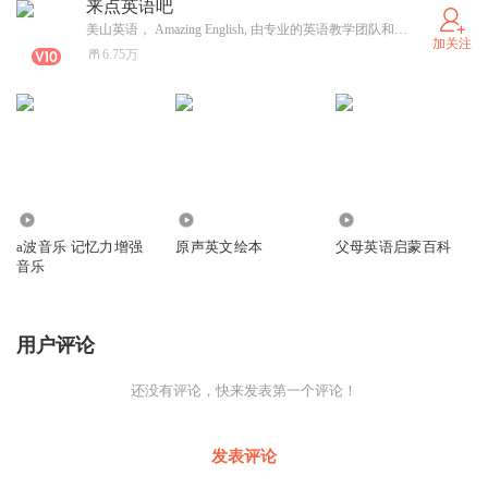
来点英语吧
美山英语， Amazing English, 由专业的英语教学团队和家庭教育团队共同组建。旨在提倡在绘本阅读基础上，对孩子进行英语启蒙，探索更适合中国孩子的英语学习方法！ 目前团队研发和实践的多种英文拼读、语音、语法课程，有效减轻了孩子学习英语的困难，极大提升了孩子兴趣和学习效率，效果显著！比如“直拼直映”拼读，“树形语法”“奇思妙想音标课”等等。 如果您对我们的课程、绘本馆运营、相关书籍资料等有任何疑问，欢迎联系微信号bbteduca或qq 65382986感谢您的关注！
加关注
6.75万
0
107.38万
955
a波音乐 记忆力增强
原声英文绘本
父母英语启蒙百科
音乐
用户评论
还没有评论，快来发表第一个评论！
发表评论